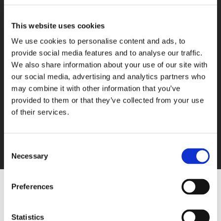
Lichter.
Die tragende Struktur des Gebäudes besteht aus
großen Wänden aus gestrichenem Beton in kräftigen
This website uses cookies
Farben und Wänden, die vollständig aus
We use cookies to personalise content and ads, to
kundenspezifischen Glasbausteinen bestehen. Sie
wurden mit dem Ziel entwickelt, eine Struktur mit
provide social media features and to analyse our traffic.
einzigartigen Eigenschaften zu schaffen. Es wurde ein
We also share information about your use of our site with
neuer Glasbaustein benutzt: ein Glasbaustein mit zwei
our social media, advertising and analytics partners who
verschiedenen Seiten, eine glatte (Clearview) und eine
may combine it with other information that you’ve
“eisige” (Ice), um natürliches Licht ins Inneren zu
provided to them or that they’ve collected from your use
bringen und von außen die Privatsphäre zu
gewährleisten.
of their services.
Consent
Necessary
Selection
Preferences
ERFAHREN SIE MEHR ÜBER ANDERE
HIGHTECH EIGENSCHAFTEN:
Statistics
SCHALLSCHUTZ