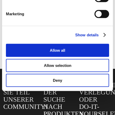
Umgebungsgeräusche Verminderung.
Marketing
Show details
Entdecken Sie Smart Architecture Formate und Lösungen.
Allow all
ZUR SMART ARCHITECTURE
Allow selection
Deny
WERDEN
AUF
HERKÖMM
SIE TEIL
DER
VERLEGU
UNSERER
SUCHE
ODER
COMMUNITY!
NACH
DO-IT-
PRODUKTEN
YOURSELF