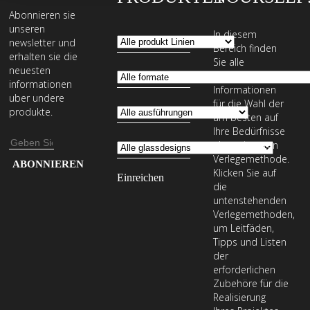
Abonnieren sie
unseren
In diesem
newsletter und
Bereich finden
erhalten sie die
Sie alle
neuesten
erforderlichen
informationen
Informationen
uber undere
für die Wahl der
produkte.
am besten auf
Ihre Bedürfnisse
E-
abgestimmten
Verlegemethode.
Mail-
Geben
Klicken Sie auf
Adresse
Sie
die
Ihre
untenstehenden
Verlegemethoden,
E-
um Leitfäden,
Mail-
Tipps und Listen
Adresse
der
erforderlichen
ein,
Zubehöre für die
um
Realisierung
unseren