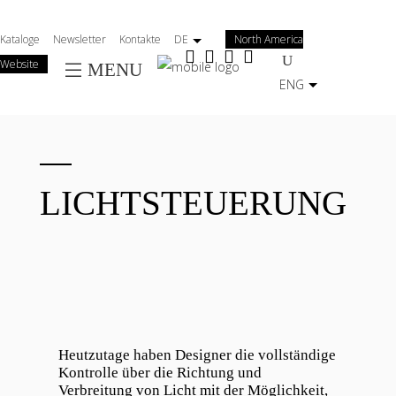
Salta
al
Kataloge
Newsletter
Kontakte
DE
North America
contenuto
Website
MENU
principale
ENG
LICHTSTEUERUNG
Heutzutage haben Designer die vollständige
Kontrolle über die Richtung und
Verbreitung von Licht mit der Möglichkeit,