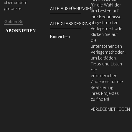
uber undere
für die Wahl der
produkte.
am besten auf
Ihre Bedürfnisse
E-
abgestimmten
Verlegemethode.
Mail-
Geben
Klicken Sie auf
Adresse
Sie
die
Ihre
untenstehenden
Verlegemethoden,
E-
um Leitfäden,
Mail-
Tipps und Listen
Adresse
der
erforderlichen
ein,
Zubehöre für die
um
Realisierung
unseren
Ihres Projektes
zu finden!
Newsletter
zu
VERLEGEMETHODEN
abonnieren