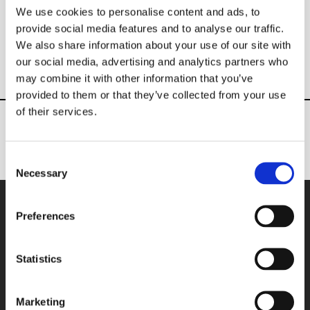
eingefügt werden, um für mehr Farbe
We use cookies to personalise content and ads, to
und Licht zu sorgen.
provide social media features and to analyse our traffic.
We also share information about your use of our site with
our social media, advertising and analytics partners who
may combine it with other information that you’ve
provided to them or that they’ve collected from your use
of their services.
ENTDECKEN SIE ANDERE
INNENANWENDUNGEN:
Consent
Necessary
Selection
Preferences
GESTALTEN SIE IHR PROJEKT MIT
GLASDESIGN
:
Statistics
Marketing