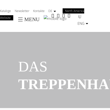
Salta
al
Kataloge
Newsletter
Kontakte
DE
North America
contenuto
Website
MENU
principale
ENG
DAS
TREPPENHA