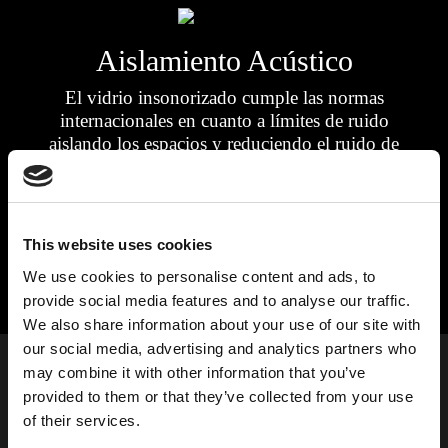
Aislamiento Acústico
El vidrio insonorizado cumple las normas
internacionales en cuanto a límites de ruido
aislando los espacios y reduciendo el ruido de
fondo (hasta 49 dB). El vidrio insonorizado se
puede escoger en función del tipo de proyecto,
como residencial, comercial o industrial (casas,
edificios de oficinas, bibliotecas, tiendas de
This website uses cookies
venta al por menor, etc.).
We use cookies to personalise content and ads, to
provide social media features and to analyse our traffic.
We also share information about your use of our site with
our social media, advertising and analytics partners who
may combine it with other information that you’ve
EL CASO DEL ESTADIO JOSE
provided to them or that they’ve collected from your use
ALVALADE
of their services.