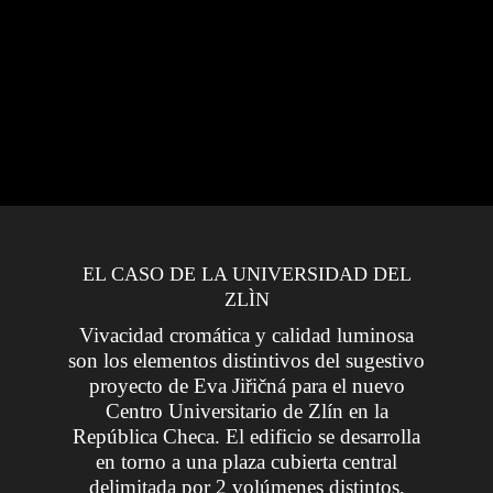
“resistentes al fuego” a controles de calidad
rigurosos que aumentan su resistencia media y que
permiten verificar a lo largo del tiempo la
estabilidad del panel y la calidad de su aislamiento
térmico.
EL CASO DE LA UNIVERSIDAD DEL
ZLÌN
Vivacidad cromática y calidad luminosa
son los elementos distintivos del sugestivo
proyecto de Eva Jiřičná para el nuevo
Centro Universitario de Zlín en la
República Checa.
El edificio se desarrolla
en torno a una plaza cubierta central
delimitada por 2 volúmenes distintos,