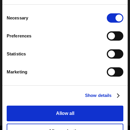
El tercer estadio más grande de Portugal, el
Estadio José Alvalade, fue diseñado por
Consent
Tomás Taveira en 2003, como preparación
Necessary
Selection
para el Campeonato Europeo de 2004. El
estadio es el centro de un complejo más
grande, que incluye el museo del club, un
Preferences
centro comercial, un centro de bienestar y
varias otras entidades.
En este
Statistics
impresionante proyecto, los bloques de
vidrio se utilizaron para aislar
acústicamente la estructura, a la vez que
Marketing
combinaban creatividad y estética, dando
color, brillo y vitalidad al edificio como
una celebración de los colores del club.
Show details
Ir a los productos
Allow all