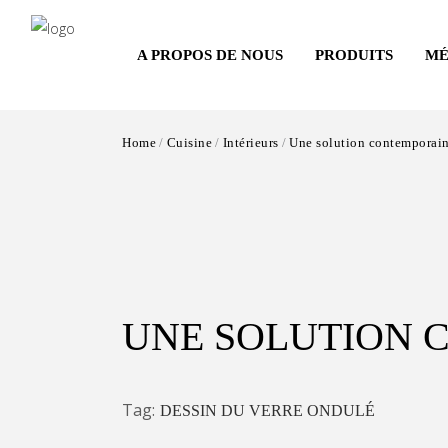
Salta
al
A PROPOS DE NOUS
PRODUITS
MÉ
contenuto
principale
Home
Cuisine
Intérieurs
Une solution contemporai
UNE SOLUTION 
Tag:
DESSIN DU VERRE ONDULÉ