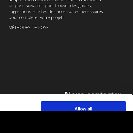
de pose suivantes pour trouver des guides,
suggestions et listes des accessoires nécessaires
pour compléter votre projet!
MÉTHODES DE POSE
Nous contacter
Allow all
alyse our
ing and
Allow selection
r that