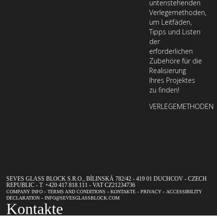
Ihre
untenstehenden
Verlegemethoden,
E-
um Leitfäden,
Mail-
Tipps und Listen
Adresse
der
erforderlichen
ein,
Zubehöre für die
um
Realisierung
unseren
Ihres Projektes
zu finden!
Newsletter
zu
VERLEGEMETHODEN
abonnieren
SEVES GLASS BLOCK S.R.O., BÍLINSKÁ 782/42 - 419 01 DUCHCOV - CZECH
REPUBLIC - T. +420 417.818.111 - VAT CZ21234736
-
-
-
-
COMPANY INFO
TERMS AND CONDITIONS
KONTAKTE
PRIVACY
ACCESSIBILITY
-
DECLARATION
INFO@SEVESGLASSBLOCK.COM
Kontakte