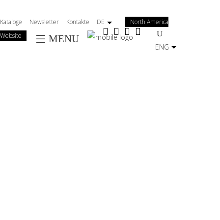
Salta
al
Kataloge
Newsletter
Kontakte
DE
North America
contenuto
Website
MENU
principale
ENG