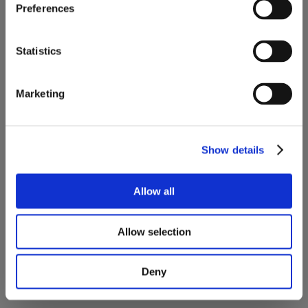
Preferences
TECHNOLOGY LINIE
Statistics
MODERNSTE
TECHNOLOGIE FÜR
Marketing
ANSPRUCHSVOLLSTE
OBJEKTE
Show details
Allow all
Allow selection
Deny