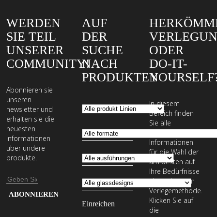
WERDEN
AUF
HERKÖMM
SIE TEIL
DER
VERLEGU
UNSERER
SUCHE
ODER
COMMUNITY!
NACH
DO-IT-
PRODUKTEN
YOURSELF
Abonnieren sie
unseren
In diesem
newsletter und
Bereich finden
erhalten sie die
Sie alle
neuesten
erforderlichen
informationen
Informationen
uber undere
für die Wahl der
produkte.
am besten auf
Ihre Bedürfnisse
E-
abgestimmten
Verlegemethode.
Mail-
Geben
Klicken Sie auf
Adresse
Sie
die