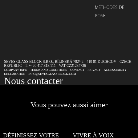
à
MÉTHODES DE
notre
POSE
newsletter
SEVES GLASS BLOCK S.R.O., BÍLINSKÁ 782/42 - 419 01 DUCHCOV - CZECH
REPUBLIC - T. +420 417.818.111 - VAT CZ21234736
-
-
-
-
COMPANY INFO
TERMS AND CONDITIONS
CONTACT
PRIVACY
ACCESSIBILITY
-
DECLARATION
INFO@SEVESGLASSBLOCK.COM
Nous contacter
Vous pouvez aussi aimer
DÉFINISSEZ VOTRE
VIVRE À VOIX