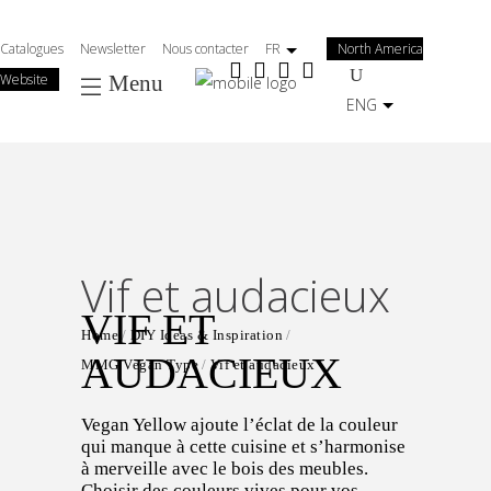
Salta
al
Catalogues
Newsletter
Nous contacter
FR
North America
contenuto
Website
Menu
principale
ENG
Vif et audacieux
VIF ET
Home
DIY Ideas & Inspiration
AUDACIEUX
MMG Vegan Type
Vif et audacieux
Vegan Yellow ajoute l’éclat de la couleur
qui manque à cette cuisine et s’harmonise
à merveille avec le bois des meubles.
Choisir des couleurs vives pour vos