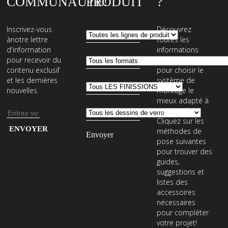
COMMUNAUTÉ!
PRODUIT
?
Inscrivez-vous
Découvrez
ànotre lettre
toutes les
d'information
informations
pour recevoir du
nécessaires
contenu exclusif
pour choisir le
et les dernières
système de
nouvelles.
montage le
mieux adapté à
vos besoins.
Adresse
Cliquez sur les
e-
Entrez
méthodes de
mail
votre
pose suivantes
pour trouver des
adresse
guides,
e-
suggestions et
mail
listes des
accessoires
pour
nécessaires
vous
pour compléter
abonner
votre projet!