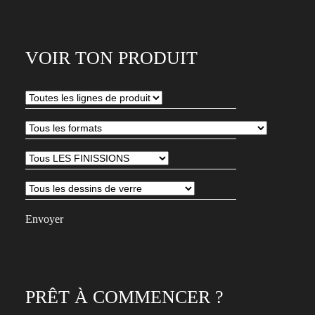
e-
Entrez
mail
votre
adresse
VOIR TON PRODUIT
e-
mail
pour
vous
abonner
à
notre
newsletter
PRÊT À COMMENCER ?