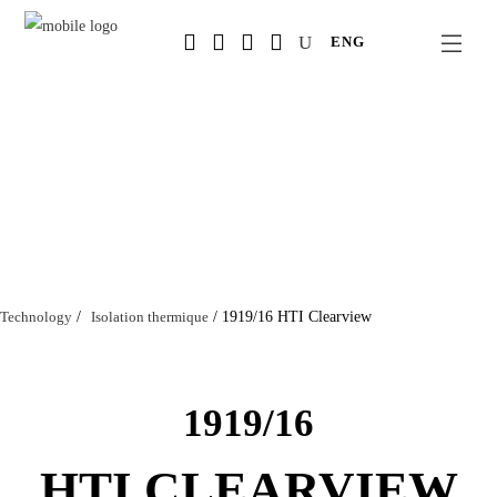
Salta
ENG
al
contenuto
principale
Technology
/
Isolation thermique
/
1919/16 HTI Clearview
1919/16
HTI CLEARVIEW