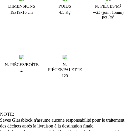
DIMENSIONS
POIDS
N. PIÈCES/M
2
19x19x16 cm
4,5 Kg
∼23 (joint 15mm)
pcs./m²
N. PIÈCES/BOÎTE
N.
PIÈCES/PALETTE
4
120
NOTE:
Seves Glassblock n'assume aucune responsabilité pour le traitement
des déchets après la livraison à la destination finale.