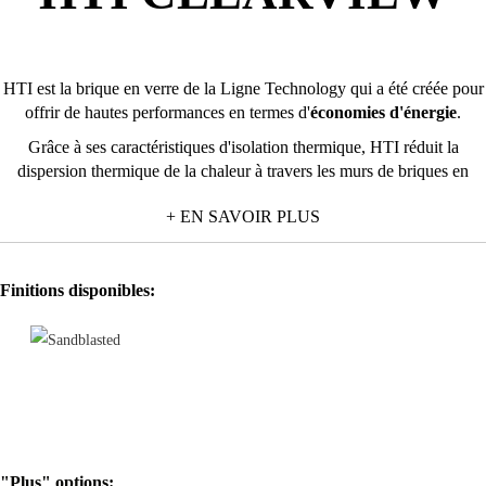
HTI est la brique en verre de la Ligne Technology qui a été créée pour
offrir de hautes performances en termes d'
économies d'énergie
.
Grâce à ses caractéristiques d'isolation thermique, HTI réduit la
dispersion thermique de la chaleur à travers les murs de briques en
verre.
+ EN SAVOIR PLUS
Contrairement aux briques en verre standard qui présentent un
coefficient de transmission thermique "U" égale à 2,8 W/(m²x K), HTI
présente une valeur "U" égale à 1.8 W/(m² x K).
Finitions disponibles:
"Plus" options: