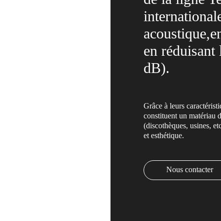
international
acoustique,en
en réduisant 
dB).
Grâce à leurs caractérist
constituent un matériau d
(discothèques, usines, et
et esthétique.
Nous contacter