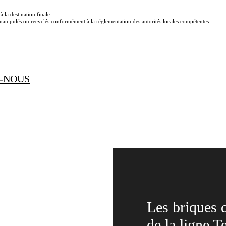
 la destination finale.
e manipulés ou recyclés conformément à la réglementation des autorités locales compétentes.
-NOUS
Les briques d
de la ligne 