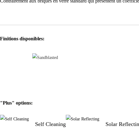
Contrairement aux briques en verre standard qui présentent un coeffic
Finitions disponibles:
"Plus" options:
Self Cleaning
Solar Reflecti