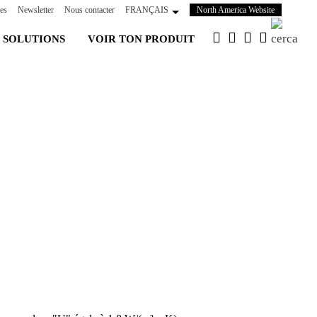
(s'ouvre
es
Newsletter
Nous contacter
FRANÇAIS
North America Website
dans
 SOLUTIONS
VOIR TON PRODUIT
un
nouvel
onglet)