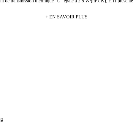
ient de transmission thermique "U" égale à 2,8 W/(m²x K), HTI présent
+ EN SAVOIR PLUS
ng