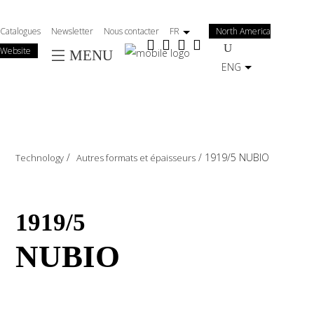
Salta
al
Catalogues
Newsletter
Nous contacter
FR
North America
contenuto
Website
MENU
principale
ENG
/
/
1919/5 NUBIO
Technology
Autres formats et épaisseurs
1919/5
NUBIO