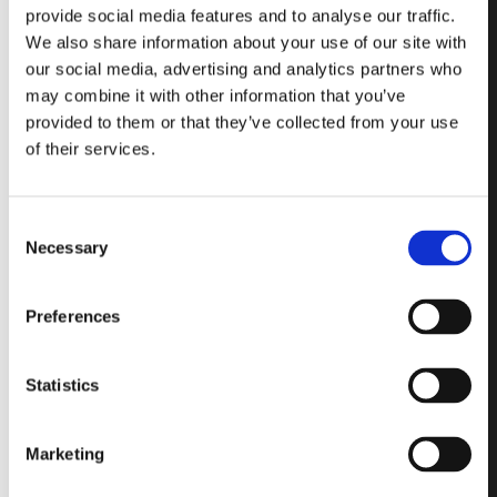
Formats et
provide social media features and to analyse our traffic.
We also share information about your use of our site with
Épaisseurs:
our social media, advertising and analytics partners who
Idéal pour les
may combine it with other information that you’ve
provided to them or that they’ve collected from your use
murs plus
of their services.
légers et
esthétiques,
Consent
plus fins que
Necessary
Selection
les murs
Preferences
standards.
Statistics
Bloc de verre conçu
pour les structures
Marketing
verticales de différents
formats et épaisseurs