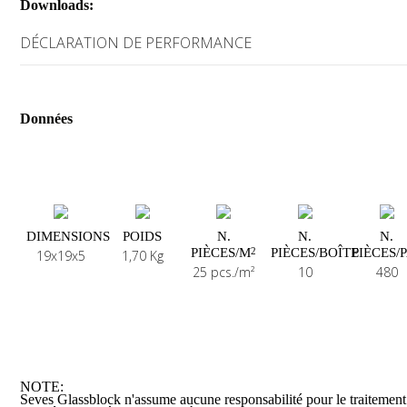
Downloads:
DÉCLARATION DE PERFORMANCE
Données
DIMENSIONS
POIDS
N.
N.
N.
PIÈCES/M
PIÈCES/BOÎTE
PIÈCES/
2
19x19x5
1,70 Kg
25 pcs./m²
10
480
NOTE:
Seves Glassblock n'assume aucune responsabilité pour le traitement