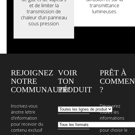
et de limiter la
transmittance
transmission de
lumineuses.
chaleur d’un panneau
sous pression.
REJOIGNEZ
VOIR
PRÊT À
NOTRE
TON
COMMEN
COMMUNAUTÉ!
PRODUIT
?
Inscrivez-vous
Découvrez
ànotre lettre
toutes les
d'information
informations
pour recevoir du
nécessaires
contenu exclusif
pour choisir le