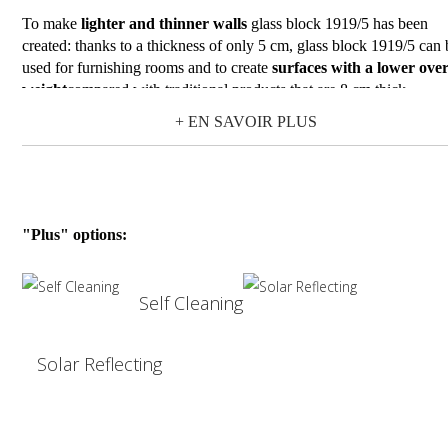
To make
lighter and thinner walls
glass block 1919/5 has been
created: thanks to a thickness of only 5 cm, glass block 1919/5 can 
used for furnishing rooms and to create
surfaces with a lower over
weight
compared with traditional products that are 8 cm thick.
1919/5 is available in the nubio and cortina designs.
+ EN SAVOIR PLUS
"Plus" options:
Self Cleaning
Solar Reflecting