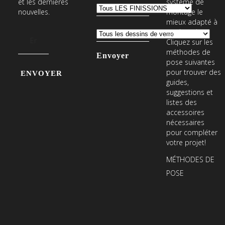
et les dernières
système de
nouvelles.
montage le
mieux adapté à
vos besoins.
Adresse
Cliquez sur les
e-
méthodes de
mail
pose suivantes
Entrez
pour trouver des
votre
guides,
suggestions et
adresse
listes des
e-
accessoires
mail
nécessaires
pour compléter
pour
votre projet!
vous
MÉTHODES DE
abonner
POSE
à
notre
newsletter