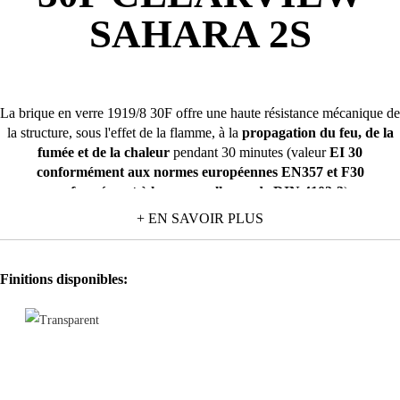
SAHARA 2S
La brique en verre 1919/8 30F offre une haute résistance mécanique de
la structure, sous l'effet de la flamme, à la
propagation du feu, de la
fumée et de la chaleur
pendant 30 minutes (valeur
EI 30
conformément aux normes européennes EN357 et F30
conformément à la norme allemande DIN 4102-3
).
+ EN SAVOIR PLUS
En effet, cette classe de résistance garantit à la structure, non seulement
la stabilité et la tenue, mais aussi
un faible passage des radiations
thermiques
, en limitant ainsi le réchauffement des objets situés dans
Finitions disponibles:
les espaces protégés par la paroi de briques en verre.
La brique en verre 1919/8 30F est disponible dans le dessin de verre
lisse et en trois finitions (transparente, sablée sur 1 côté ou sur 2 côtés)
en alliant les
exigences de sécurité et les aspects esthétiques
.
Grâce à leurs performances spécifiques, les briques en verre 1919/8
30F sont utilisées dans les
constructions destinées à la fréquentation