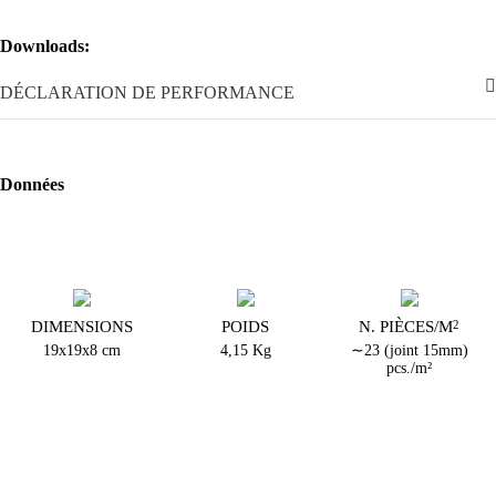
du public
(hôtels, écoles, maisons de soins, restaurants, cinéma, etc.)
et dans les
bâtiments où sont stockés et/ou manipulés des
Downloads:
matériaux inflammables
.
DÉCLARATION DE PERFORMANCE
Dans tous ces cas, l'installation verticale des briques en verre résistant
au feu
doit se faire selon les modalités indiquées dans les
certifications de produit
et il est nécessaire de respecter toutes les
mesures permettant de garantir l'évacuation rapide des personnes
Données
en cas d'incendie.
DIMENSIONS
POIDS
N. PIÈCES/M
2
19x19x8 cm
4,15 Kg
∼23 (joint 15mm)
pcs./m²