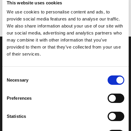
This website uses cookies
We use cookies to personalise content and ads, to
provide social media features and to analyse our traffic.
We also share information about your use of our site with
our social media, advertising and analytics partners who
may combine it with other information that you’ve
provided to them or that they’ve collected from your use
of their services.
Brique de verre résistant au feu
Consent
de classe 30, 60, 90 minutes pour
Necessary
Selection
garantir stabilité structurelle et
Preferences
résistance, tout en protégeant les
objets et les personnes contre le
Statistics
passage de la fumée, du gaz et