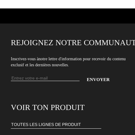
REJOIGNEZ NOTRE COMMUNAUT
Inscrivez-vous ànotre lettre d'information pour recevoir du contenu
exclusif et les dernières nouvelles.
Adresse
e-
Entrez
mail
votre
adresse
VOIR TON PRODUIT
e-
mail
pour
vous