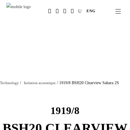
Salta
ENG
al
contenuto
principale
Technology
/
Isolation acoustique
/
1919/8 BSH20 Clearview Sahara 2S
1919/8
BSH20 CLEARVIEW