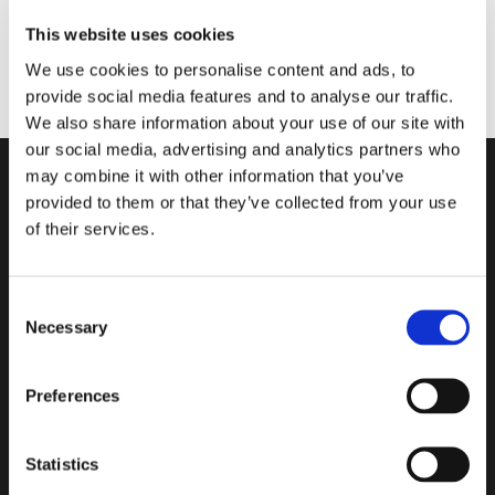
This website uses cookies
We use cookies to personalise content and ads, to
provide social media features and to analyse our traffic.
We also share information about your use of our site with
our social media, advertising and analytics partners who
may combine it with other information that you’ve
provided to them or that they’ve collected from your use
of their services.
Les briques de verre à isolation
acoustique de la ligne
Consent
Necessary
Selection
Technology satisfont aux normes
internationales en matière de
Preferences
limites de bruit acoustique,en
isolant les environnements et en
Statistics