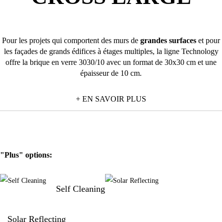
Pour les projets qui comportent des murs de
grandes surfaces
et pour
les façades de grands édifices à étages multiples, la ligne Technology
offre la brique en verre 3030/10 avec un format de 30x30 cm et une
épaisseur de 10 cm.
La brique en verre 3030/10 est disponible dans les dessins de verre
+ EN SAVOIR PLUS
lisse et ondulé en trois différentes finitions (transparente, satinée sur 1
côté ou sur 2 côtés) ou bien dans la version lignes croisées larges en
combinaison avec la finition transparente.
"Plus" options:
Self Cleaning
Solar Reflecting