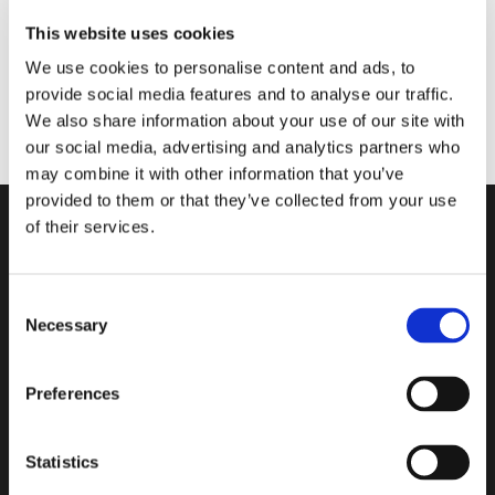
This website uses cookies
We use cookies to personalise content and ads, to
provide social media features and to analyse our traffic.
We also share information about your use of our site with
our social media, advertising and analytics partners who
may combine it with other information that you’ve
provided to them or that they’ve collected from your use
of their services.
Consent
Grands Formats: transparence et
Necessary
Selection
moins de joints pour des façades
pleines de lumière.
Preferences
Statistics
Transparence, joints invisibles, l’illusion de continuité entre