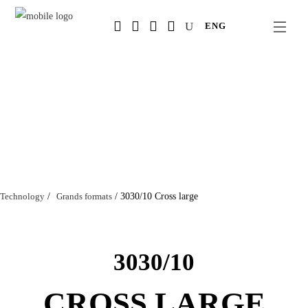
Salta
ENG
al
contenuto
principale
Technology
/
Grands formats
/
3030/10 Cross large
3030/10
CROSS LARGE