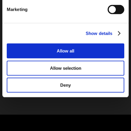
l’extérieur et l’intérieur : telles sont une partie des raisons
d’utiliser les briques de verre de grands formats. Pour un
Marketing
résultat sophistiqué la brique de verre en grands formats (30×30
cm et 24×24 cm) constitue le premier choix des architectes.
Elle est idéale pour les grandes façades, et comme solution
élégante d’intérieur, les effets de surface sont incroyablement
Show details
brillants, fluides et dynamiques. Existe avec une variété de
dessins de verre.
Allow all
Nous contacter
Allow selection
Explorez la galerie
Deny