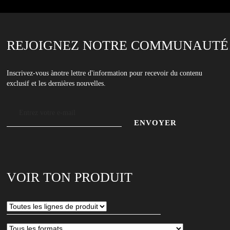
REJOIGNEZ NOTRE COMMUNAUTÉ
Inscrivez-vous ànotre lettre d'information pour recevoir du contenu
exclusif et les dernières nouvelles.
Adresse
e-
mail
Entrez
votre
adresse
VOIR TON PRODUIT
e-
mail
pour
vous