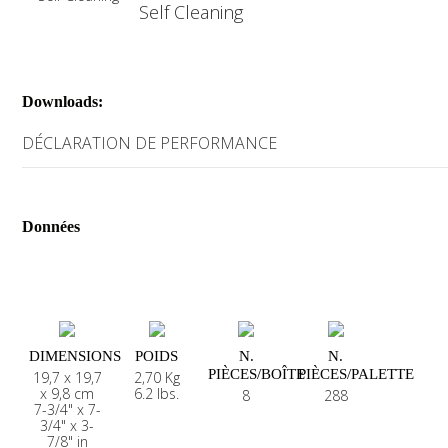
Self Cleaning
Downloads:
DÉCLARATION DE PERFORMANCE
Données
DIMENSIONS
POIDS
N.
N.
PIÈCES/BOÎTE
PIÈCES/PALETTE
19,7 x 19,7
2,70 Kg
x 9,8 cm
6.2 lbs.
8
288
7-3/4" x 7-
3/4" x 3-
7/8" in