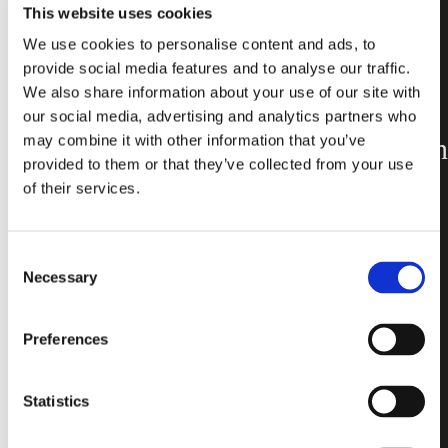
This website uses cookies
We use cookies to personalise content and ads, to
provide social media features and to analyse our traffic.
Imperial Size
We also share information about your use of our site with
4":
our social media, advertising and analytics partners who
may combine it with other information that you’ve
Disponibles en
provided to them or that they’ve collected from your use
formats carrés
of their services.
et
rectangulaires
Consent
Necessary
dans
Selection
différents
Preferences
épaisseurs et
dessins de
Statistics
verre
, elles