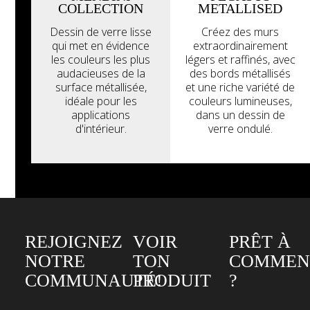
COLLECTION
METALLISED
Dessin de verre lisse
Créez des murs
qui met en évidence
extraordinairement
les couleurs les plus
légers et raffinés, avec
audacieuses de la
des bords métallisés
surface métallisée,
et une riche variété de
idéale pour les
couleurs lumineuses,
applications
dans un dessin de
d'intérieur.
verre ondulé.
REJOIGNEZ
VOIR
PRÊT À
NOTRE
TON
COMMEN
COMMUNAUTÉ!
PRODUIT
?