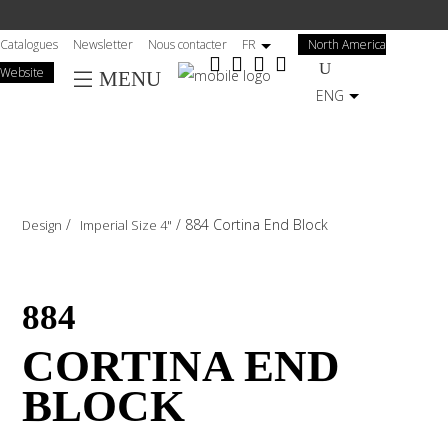
Salta
al
Catalogues
Newsletter
Nous contacter
FR
North America
contenuto
Website
MENU
principale
ENG
/
/
884 Cortina End Block
Design
Imperial Size 4"
884
CORTINA END
BLOCK