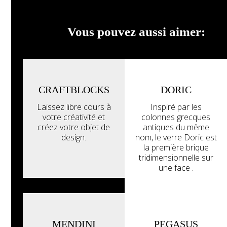
Réalisez des structures
verticales plus légères,
plus minces,
Vous pouvez aussi aimer:
structurellement plus
stables et plus solides.
Créez des angles, des
courbes ou des cadres
et des parois toutes en
verre.
CRAFTBLOCKS
DORIC
Laissez libre cours à
Inspiré par les
votre créativité et
colonnes grecques
Explorez la
galerie
créez votre objet de
antiques du même
design.
nom, le verre Doric est
la première brique
tridimensionnelle sur
une face .
MENDINI
PEGASUS