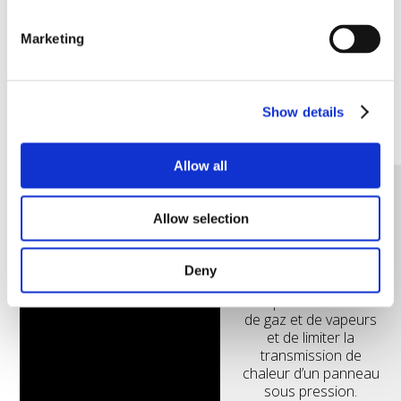
THERMIQUE
ACOUSTIQUE
Le niveau le plus élevé
Limite les effets du
Marketing
de résistance à la
bruit de fond dans les
transmission de la
pièces.
chaleur pour
conserver l’énergie et
Show details
contrôler la
température de la
surface.
Allow all
RÉSISTANTS AU
Allow selection
FEU
Capable de résister
Deny
aux flammes,
d’empêcher les fuites
de gaz et de vapeurs
et de limiter la
transmission de
chaleur d’un panneau
sous pression.