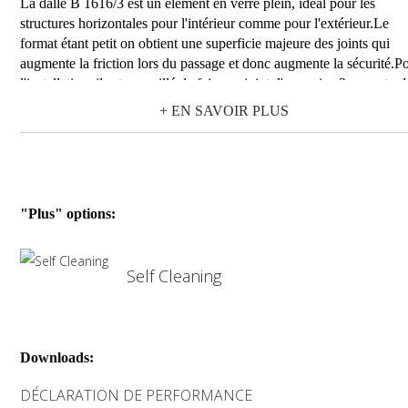
La dalle B 1616/3 est un élément en verre plein, idéal pour les
structures horizontales pour l'intérieur comme pour l'extérieur.Le
format étant petit on obtient une superficie majeure des joints qui
augmente la friction lors du passage et donc augmente la sécurité.P
l'installation, il est conseillé de faire un joint d'au moins 3 cm entre l
dalles.
+ EN SAVOIR PLUS
"Plus" options:
Self Cleaning
Downloads:
DÉCLARATION DE PERFORMANCE