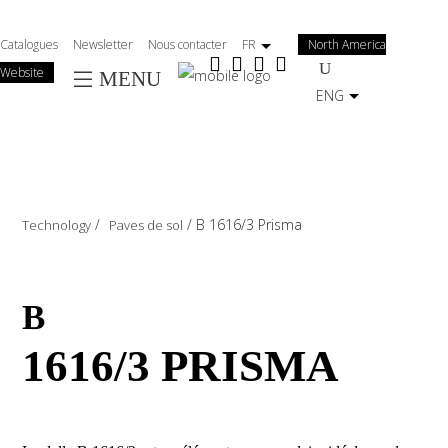
Salta
al
Catalogues
Newsletter
Nous contacter
FR
North America
contenuto
Website
MENU
principale
ENG
/
/
B 1616/3 Prisma
Technology
Paves de sol
B
1616/3 PRISMA