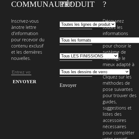
COMMUNAUTÉ!
PRODUIT
?
Inscrivez-vous
Découvrez
ànotre lettre
toutes les
d'information
informations
pour recevoir du
nécessaires
contenu exclusif
pour choisir le
et les dernières
système de
nouvelles.
montage le
mieux adapté à
vos besoins.
Adresse
Cliquez sur les
e-
Entrez
méthodes de
mail
votre
pose suivantes
pour trouver des
adresse
guides,
e-
suggestions et
mail
listes des
accessoires
pour
nécessaires
vous
pour compléter
abonner
votre projet!