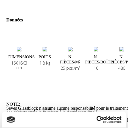
Données
DIMENSIONS
POIDS
N.
N.
N.
PIÈCES/M
PIÈCES/BOÎTE
PIÈCES/
2
16X16X3
1,8 Kg
cm
25 pcs./m²
10
480
NOTE:
Seves Glassblock n'assume aucune responsabilité pour le traitement
des déchets après la livraison à la destination finale.
Les briques de verre non utilisables et/ou les déchets provenant de
briques de verre doivent être manipulés ou recyclés conformément à
réglementation des autorités locales compétentes.