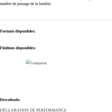
matière de passage de la lumière.
Clear 1909/8 réclame une installation avec un jointoiement minimal de 1
Colorées et les Pièces Spéciales.
Formats disponibles:
Finitions disponibles:
Downloads:
DÉCLARATION DE PERFORMANCE