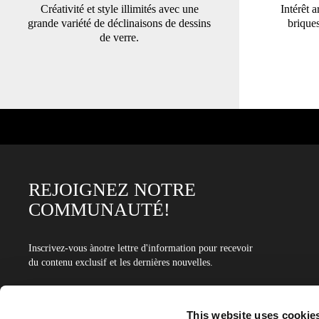
Créativité et style illimités avec une
Intérêt a
grande variété de déclinaisons de dessins
brique
de verre.
REJOIGNEZ NOTRE
COMMUNAUTÉ!
Inscrivez-vous ànotre lettre d'information pour recevoir
du contenu exclusif et les dernières nouvelles.
Adresse
e-
Entrez
This website uses cookie