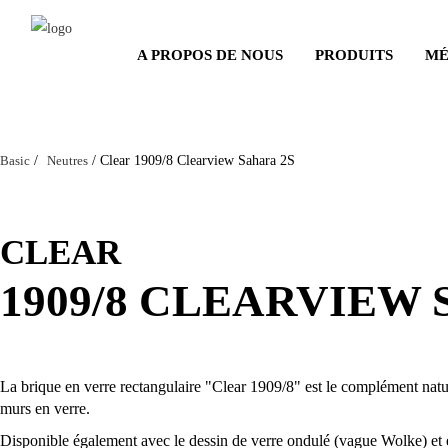
Salta
al
A PROPOS DE NOUS
PRODUITS
MÉ
contenuto
principale
Basic
/
Neutres
/
Clear 1909/8 Clearview Sahara 2S
CLEAR
1909/8 CLEARVIEW 
La brique en verre rectangulaire "Clear 1909/8" est le complément nature
murs en verre.
Disponible également avec le dessin de verre ondulé (vague Wolke) et en 