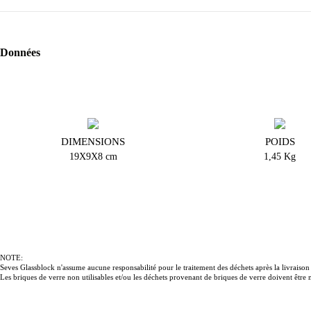
Données
DIMENSIONS
POIDS
19X9X8 cm
1,45 Kg
NOTE:
Seves Glassblock n'assume aucune responsabilité pour le traitement des déchets après la livraison à
Les briques de verre non utilisables et/ou les déchets provenant de briques de verre doivent êtr