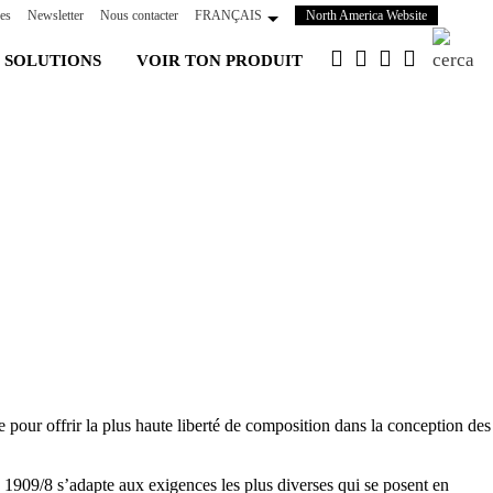
(s'ouvre
es
Newsletter
Nous contacter
FRANÇAIS
North America Website
dans
 SOLUTIONS
VOIR TON PRODUIT
un
nouvel
onglet)
e pour offrir la plus haute liberté de composition dans la conception des
, 1909/8 s’adapte aux exigences les plus diverses qui se posent en