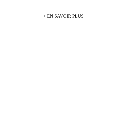
 cm et elle est également utilisable en combinaison avec les autres bri
+ EN SAVOIR PLUS