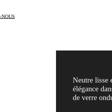
-NOUS
Neutre lisse 
élégance dan
de verre ondu