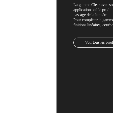
La gamme Clear avec son d
applications où le produit
passage de la lumière.
Pour compléter la gamme,
finitions linéaires, courb
Voir tous les prod