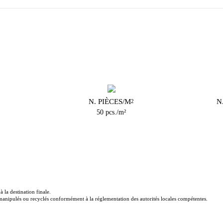
N. PIÈCES/M
N
2
50 pcs./m²
 la destination finale.
e manipulés ou recyclés conformément à la réglementation des autorités locales compétentes.