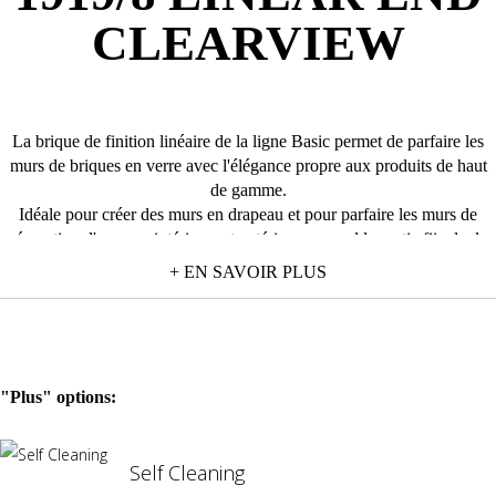
CLEARVIEW
La brique de finition linéaire de la ligne Basic permet de parfaire les
murs de briques en verre avec l'élégance propre aux produits de haut
de gamme.
Idéale pour créer des murs en drapeau et pour parfaire les murs de
séparation d'espaces intérieurs et extérieurs, quand la partie fiinale du
mur ne repose par sur la structure en maçonnerie présente.
+ EN SAVOIR PLUS
L'utilisation de la brique de finition linéaire permet ainsi de limiter
l'emploi d'autres matériaux (ciment, plastique, bois ou aluminium),
pour une installation plus facile, plus rapide et garantissant un résultat
final plus léger et harmonieux.
En cas de murs en drapeau, la brique de finition linéaire est utilisée en
"Plus" options:
association avec la brique de finition courbe de la ligne Basic.
Elle est compatible avec toutes les briques en verre de la ligne Clear et
avec toutes les Basic Colorées, et elle prévoit une installation avec
Self Cleaning
jointoiement minimal de 1 cm.