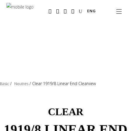
Salta
ENG
al
contenuto
principale
/
/
Clear 1919/8 Linear End Clearview
Basic
Neutres
CLEAR
1919/8 LINEAR END