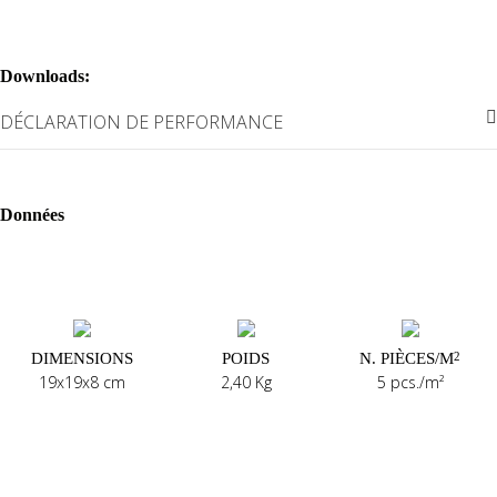
La pièce Terminale Linéaire Basic est disponible en couleur verre
neutre, dessin ondulé et finition transparente.
Downloads:
DÉCLARATION DE PERFORMANCE
Données
DIMENSIONS
POIDS
N. PIÈCES/M
2
19x19x8 cm
2,40 Kg
5 pcs./m²