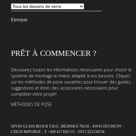
notre
newsletter
PRÊT À COMMENCER ?
Découvrez toutes les informations nécessaires pour choisir le
système de montage le mieux adapté à vos besoins. Cliquez
sur les méthodes de pose suivantes pour trouver des guides,
suggestions et listes des accessoires nécessaires pour
compléter votre projet!
MÉTHODES DE POSE
SEVES GLASS BLOCK S.R.O., BÍLINSKÁ 782/42 - 419 01 DUCHCOV -
CZECH REPUBLIC - T. +420 417.818.111 - VAT CZ21234736