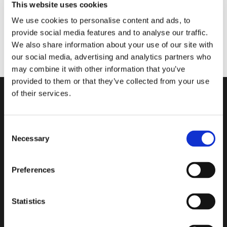
This website uses cookies
We use cookies to personalise content and ads, to
provide social media features and to analyse our traffic.
We also share information about your use of our site with
our social media, advertising and analytics partners who
may combine it with other information that you’ve
provided to them or that they’ve collected from your use
of their services.
Consent
Neutre lisse et ondule:
Necessary
Selection
fonctionnalité et élégance dans
divers formats avec un dessin de
Preferences
verre ondulé ou lisse.
Statistics