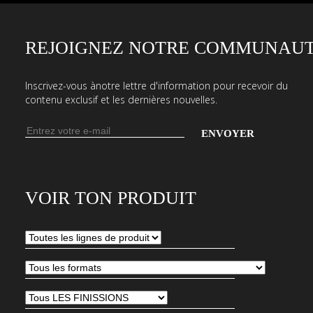
REJOIGNEZ NOTRE COMMUNAUT
Inscrivez-vous ànotre lettre d'information pour recevoir du
contenu exclusif et les dernières nouvelles.
Adresse
e-
Entrez
mail
votre
adresse
VOIR TON PRODUIT
e-
mail
pour
vous
abonner
à