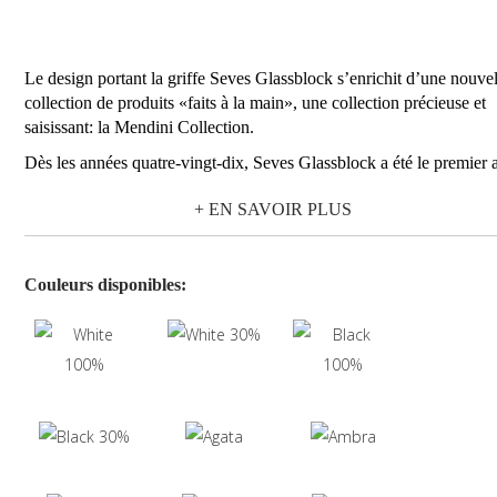
Le design portant la griffe Seves Glassblock s’enrichit d’une nouvel
collection de produits «faits à la main», une collection précieuse et
saisissant: la Mendini Collection.
Dès les années quatre-vingt-dix, Seves Glassblock a été le premier 
monde à colorer la brique de verre, en ouvrant ainsi de nouveaux
+ EN SAVOIR PLUS
contextes. Dix ans plus tard, c’est à la créativité de l’Atelier Mendin
qu’est confié un projet de polychromie bien explicite.
C’est ainsi que naît la «Mendini Collection», une nouvelle collectio
Couleurs disponibles:
de briques en verre s’inspirant de la nature et conçue pour allumer l
paysages domestiques contemporains avec des nuances et des
sensations visuelles nouvelles.
Seize propositions, des teintes plus franches au noir et blanc en
plusieurs degrés de transparence, forment une nouvelle génération
d’éléments pour construire des intérieurs aux couleurs «vives», réal
avec la technologie de la brique de verre à ailettes, «Pegasus», dans
format 19x19x8cm avec un dessin du verre lisse et une finition