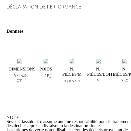
rubis. C’est en raison de ce charme riche en nature que chaque coul
DÉCLARATION DE PERFORMANCE
de la nouvelle collection porte le nom évocateur d’une pierre
précieuse.»
Alessandro et Francesco Mendini
Données
Il est conseillé de procéder à une application en intérieurs et de
prévoir un stockage à une température de plus de 0°C/32°F.
DIMENSIONS
POIDS
N.
N.
N.
PIÈCES/M
PIÈCES/BOÎTE
PIÈCES/
19x19x8
2,2 Kg
cm
5 pcs./m
5
350
NOTE:
Seves Glassblock n'assume aucune responsabilité pour le traitement
des déchets après la livraison à la destination finale.
Les briques de verre non utilisables et/ou les déchets provenant de