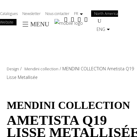
Salta
al
Catalogues
Newsletter
Nous contacter
FR
North America
contenuto
Website
MENU
principale
ENG
/
/
MENDINI COLLECTION Ametista Q19
Design
Mendini collection
Lisse Metallisée
MENDINI COLLECTION
AMETISTA Q19
LISSE METALLISÉ