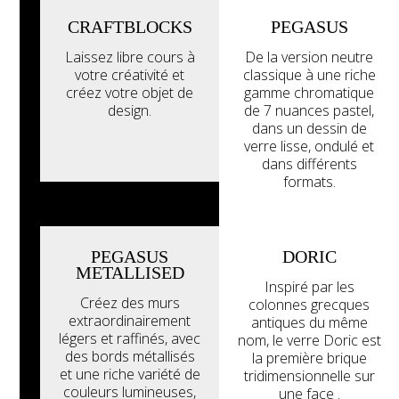
CRAFTBLOCKS
PEGASUS
Voir tous les
produits
Laissez libre cours à
De la version neutre
Explorez la
votre créativité et
classique à une riche
galerie
créez votre objet de
gamme chromatique
design.
de 7 nuances pastel,
dans un dessin de
verre lisse, ondulé et
dans différents
formats.
PEGASUS
DORIC
METALLISED
Inspiré par les
Créez des murs
colonnes grecques
extraordinairement
antiques du même
légers et raffinés, avec
nom, le verre Doric est
des bords métallisés
la première brique
et une riche variété de
tridimensionnelle sur
couleurs lumineuses,
une face .