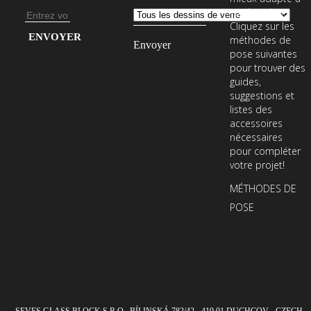
vos besoins.
Adresse
Cliquez sur les
e-
Entrez
méthodes de
mail
votre
pose suivantes
pour trouver des
adresse
guides,
e-
suggestions et
mail
listes des
accessoires
pour
nécessaires
vous
pour compléter
abonner
votre projet!
à
MÉTHODES DE
notre
POSE
newsletter