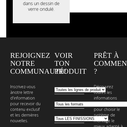
dans un dessin de
verre ondulé.
REJOIGNEZ
VOIR
PRÊT À
NOTRE
TON
COMMEN
COMMUNAUTÉ!
PRODUIT
?
Inscrivez-vous
Découvrez
ànotre lettre
toutes les
d'information
informations
pour recevoir du
nécessaires
contenu exclusif
pour choisir le
et les dernières
système de
nouvelles.
montage le
mieux adapté à