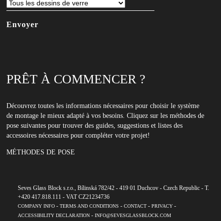
newsletter
PRÊT À COMMENCER ?
Découvrez toutes les informations nécessaires pour choisir le système
de montage le mieux adapté à vos besoins. Cliquez sur les méthodes de
pose suivantes pour trouver des guides, suggestions et listes des
accessoires nécessaires pour compléter votre projet!
MÉTHODES DE POSE
Seves Glass Block s.r.o., Bílinská 782/42 - 419 01 Duchcov - Czech Republic - T.
+420 417.818.111 - VAT CZ21234736
-
-
-
-
COMPANY INFO
TERMS AND CONDITIONS
CONTACT
PRIVACY
-
ACCESSIBILITY DECLARATION
INFO@SEVESGLASSBLOCK.COM