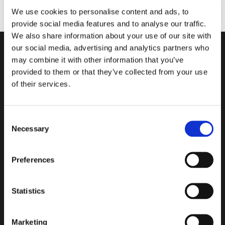
We use cookies to personalise content and ads, to
provide social media features and to analyse our traffic.
We also share information about your use of our site with
our social media, advertising and analytics partners who
may combine it with other information that you’ve
provided to them or that they’ve collected from your use
of their services.
Le dessin de verre effet givré du
style Classic de MyMiniGlass
Consent
préserve l’intimité, tout en
Necessary
Selection
permettant à la lumière de se
diffuser avec un effet de couleur
Preferences
délicat.
Statistics
Jouez avec la lumière naturelle dans les plus petites espaces,
Marketing