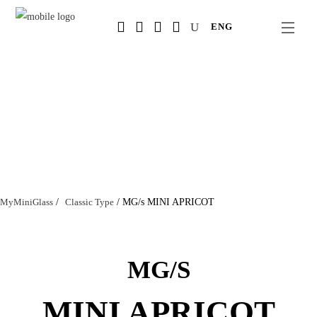
Salta
ENG
al
contenuto
principale
MyMiniGlass
/
Classic Type
/
MG/s MINI APRICOT
MG/S
MINI APRICOT