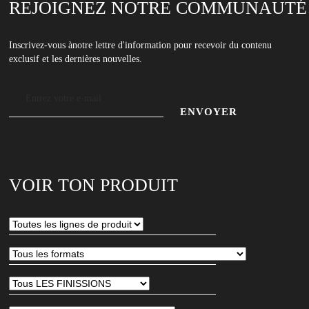
REJOIGNEZ NOTRE COMMUNAUTÉ
Inscrivez-vous ànotre lettre d'information pour recevoir du contenu
exclusif et les dernières nouvelles.
Adresse
e-
mail
Entrez
votre
adresse
VOIR TON PRODUIT
e-
mail
pour
vous
abonner
à
notre