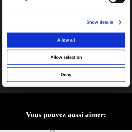
telles que la salle de bains, afin de créer plus d’intimité, sans
assombrir votre pièce.
Classic de MyMiniGlass est la solution idéale pour les parois de
douche et les fenêtres, les îlots de cuisine et les dosserets, les
Show details
éléments de décoration.
Choisissez parmi sept coloris ou mélangez-les et combinez-les
pour illuminer toutes vos pièces d’une lumière colorée et douce.
Allow all
Explorez la galerie
Allow selection
Deny
Vous pouvez aussi aimer: