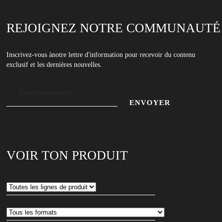
REJOIGNEZ NOTRE COMMUNAUTÉ
Inscrivez-vous ànotre lettre d'information pour recevoir du contenu
exclusif et les dernières nouvelles.
Adresse
e-
mail
Entrez
votre
adresse
VOIR TON PRODUIT
e-
mail
pour
vous
abonner