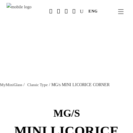
Salta
ENG
al
contenuto
principale
MyMiniGlass
/
Classic Type
/
MG/s MINI LICORICE CORNER
MG/S
MINI LICORICE