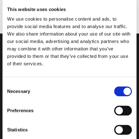
This website uses cookies
We use cookies to personalise content and ads, to
provide social media features and to analyse our traffic.
We also share information about your use of our site with
our social media, advertising and analytics partners who
may combine it with other information that you’ve
provided to them or that they’ve collected from your use
of their services.
Le dessin de verre effet givré du
style Classic de MyMiniGlass
Consent
préserve l’intimité, tout en
Necessary
Selection
permettant à la lumière de se
Preferences
diffuser avec un effet de couleur
délicat.
Statistics