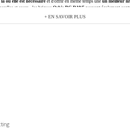
là où elle est nécessaire
et d'offrir en même temps une
un meilleur ni
serelles et cours - les briques
Orbis BG R19/5
peuvent également contri
 et dans les finitions transparente et sablée sur 1 côté.
+ EN SAVOIR PLUS
cting