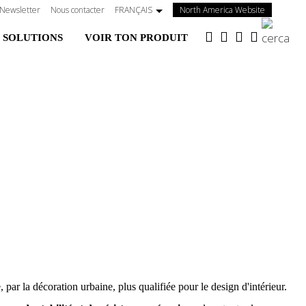
(s'ouvre
Newsletter
Nous contacter
FRANÇAIS
North America Website
dans
 SOLUTIONS
VOIR TON PRODUIT
un
nouvel
onglet)
e, par la décoration urbaine, plus qualifiée pour le design d'intérieur.