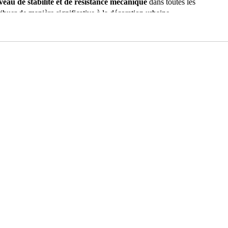
veau de stabilité et de résistance mécanique
dans toutes les
buer de manière significative à la décoration urbaine.