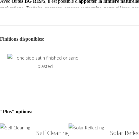
Avec
Orbis BG R19/5
, il est possible d'
apporter la lumière naturelle 
applications. Trottoirs, passages, espaces souterrains, ponts piétons, pas
Disponible en deux dimensions, Ø 19x5cm et Ø 19x10cm (creuse), en lisse
Finitions disponibles:
"Plus" options:
Self Cleaning
Solar Refle