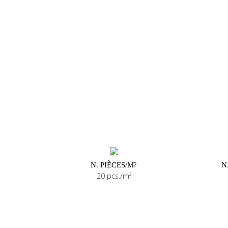
N. PIÈCES/M
N
2
20 pcs./m²