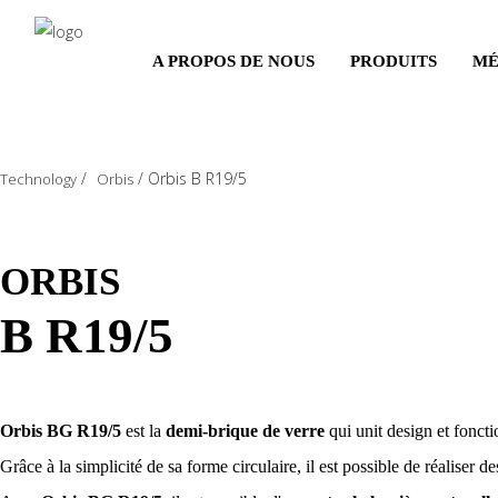
Salta
al
A PROPOS DE NOUS
PRODUITS
MÉ
contenuto
principale
/
/
Orbis B R19/5
Technology
Orbis
ORBIS
B R19/5
Orbis BG R19/5
est la
demi-brique de verre
qui unit design et fonct
Grâce à la simplicité de sa forme circulaire, il est possible de réaliser de