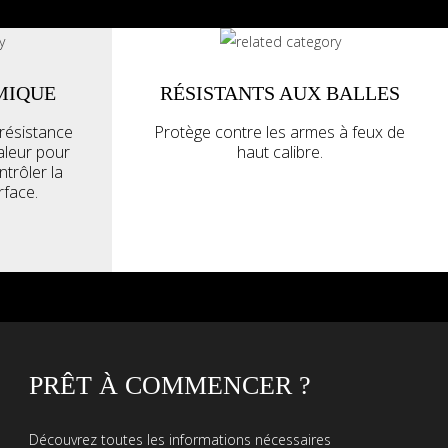
MIQUE
RÉSISTANTS AUX BALLES
 résistance
Protège contre les armes à feux de
haleur pour
haut calibre.
ntrôler la
rface.
PRÊT À COMMENCER ?
Découvrez toutes les informations nécessaires