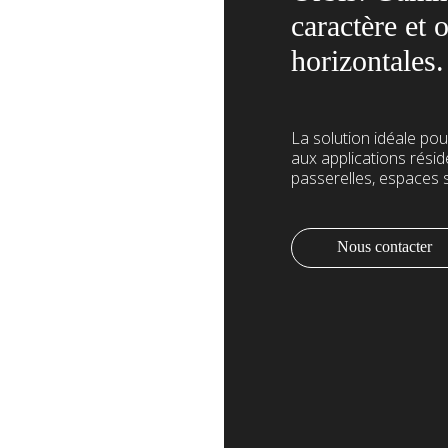
caractère et 
horizontales.
La solution idéale pour
aux applications résid
passerelles, espaces s
Nous contacter