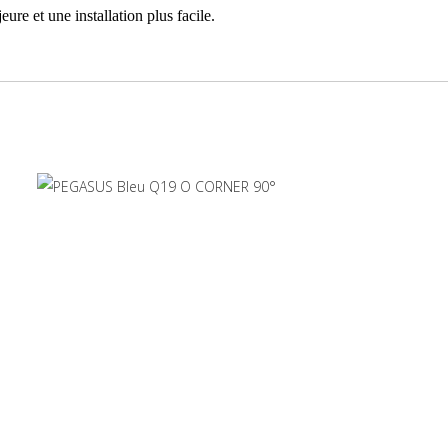
re et une installation plus facile.
es
murs bigarrés
en fonction du goût et de l’effet désiré.
s au passage de la lumière, mais protégeant des regards indiscrets.
bjets et de figures en une
suggestive composition d’ombres et de
 variation de la lumière du jour et de la nuit.