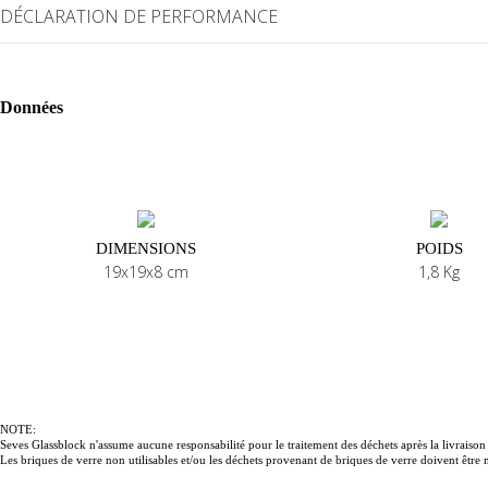
DÉCLARATION DE PERFORMANCE
Données
DIMENSIONS
POIDS
19x19x8 cm
1,8 Kg
NOTE:
Seves Glassblock n'assume aucune responsabilité pour le traitement des déchets après la livraison à
Les briques de verre non utilisables et/ou les déchets provenant de briques de verre doivent êtr