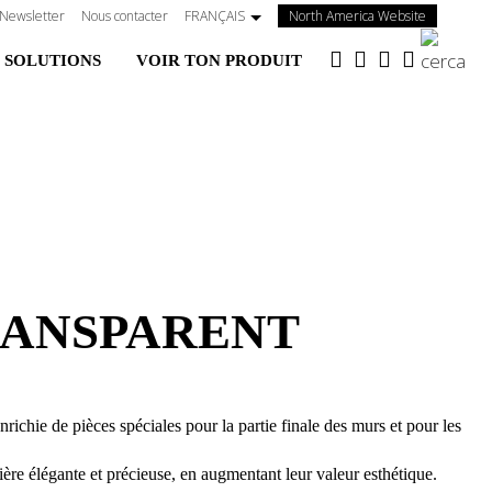
(s'ouvre
Newsletter
Nous contacter
FRANÇAIS
North America Website
dans
 SOLUTIONS
VOIR TON PRODUIT
un
nouvel
onglet)
RANSPARENT
richie de pièces spéciales pour la partie finale des murs et pour les
ère élégante et précieuse, en augmentant leur valeur esthétique.