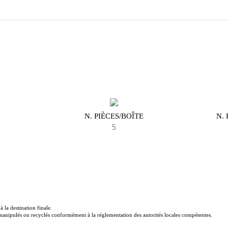
N. PIÈCES/BOÎTE
N.
5
 la destination finale.
e manipulés ou recyclés conformément à la réglementation des autorités locales compétentes.