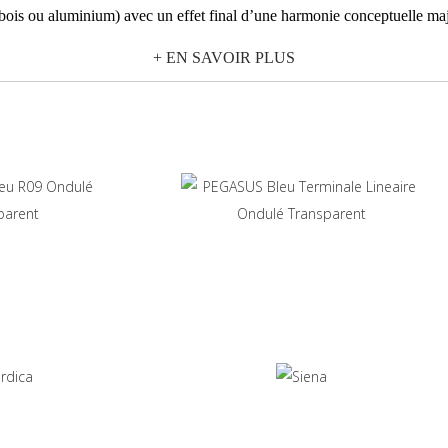
bois ou aluminium) avec un effet final d’une harmonie conceptuelle majeu
intes pastel
(bleu, terre de Sienne, nordica), Pegasus permet de créer d
+ EN SAVOIR PLUS
 et il dessine de nouvelles formes géométriques, avec des murs perméable
formant agréablement leur direction, en transformant les profils nets d’o
ux pièces qui deviennent plus dynamiques et stimulantes en fonction de la