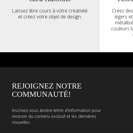
Laissez libre cours à votre créativité
Créez des
et créez votre objet de design.
légers e
métallis
couleurs 
REJOIGNEZ NOTRE
COMMUNAUTÉ!
Inscrivez-vous ànotre lettre d'information pour
recevoir du contenu exclusif et les dernières
nouvelles.