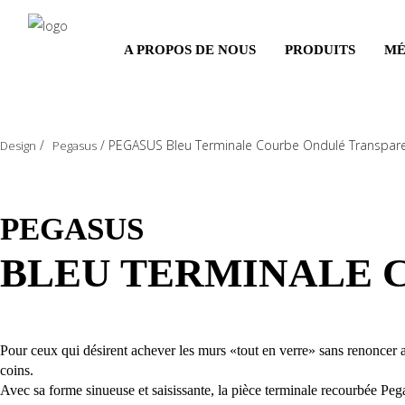
Salta
al
A PROPOS DE NOUS
PRODUITS
MÉ
contenuto
principale
/
/
PEGASUS Bleu Terminale Courbe Ondulé Transpar
Design
Pegasus
PEGASUS
BLEU TERMINALE 
Pour ceux qui désirent achever les murs «tout en verre» sans renoncer aux
coins.
Avec sa forme sinueuse et saisissante, la pièce terminale recourbée Peg