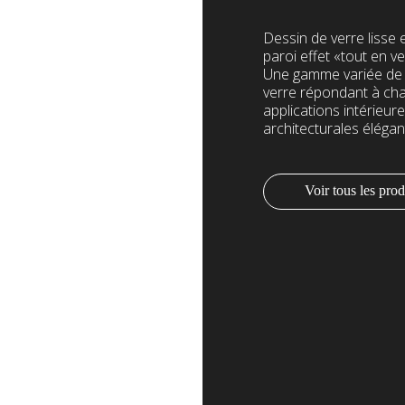
Dessin de verre lisse 
paroi effet «tout en v
Une gamme variée de c
verre répondant à cha
applications intérieur
architecturales élégan
Voir tous les prod