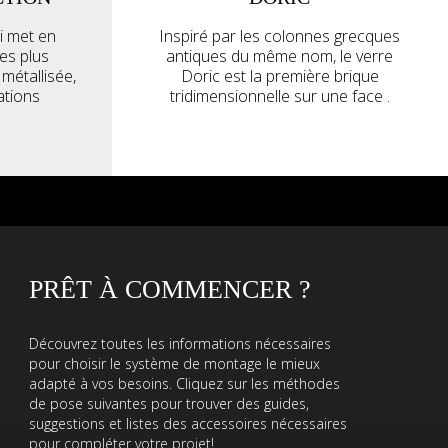
ui met en
Inspiré par les colonnes grecques
es plus
antiques du même nom, le verre
métallisée,
Doric est la première brique
ations
tridimensionnelle sur une face .
PRÊT À COMMENCER ?
Découvrez toutes les informations nécessaires
pour choisir le système de montage le mieux
adapté à vos besoins. Cliquez sur les méthodes
de pose suivantes pour trouver des guides,
suggestions et listes des accessoires nécessaires
pour compléter votre projet!