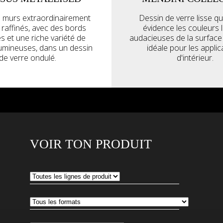
 murs extraordinairement
Dessin de verre lisse q
t raffinés, avec des bords
évidence les couleurs l
és et une riche variété de
audacieuses de la surface 
lumineuses, dans un dessin
idéale pour les applic
de verre ondulé.
d'intérieur.
VOIR TON PRODUIT