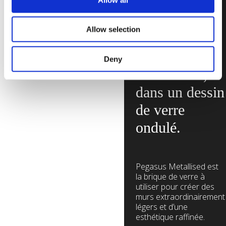
métallisés et
une riche
Allow selection
variété de
couleurs
Deny
lumineuses,
dans un dessin
de verre
ondulé.
Pegasus Metallised est
la brique de verre à
utiliser pour créer des
murs extraordinairement
légers et d’une
esthétique raffinée.