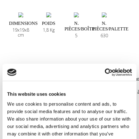
DIMENSIONS
POIDS
N.
N.
PIÈCES/BOÎTE
PIÈCES/PALETTE
19x19x8
1,8 Kg
cm
5
630
NOTE:
Seves Glassblock n'assume aucune responsabilité pour le traitement
des déchets après la livraison à la destination finale.
Les briques de verre non utilisables et/ou les déchets provenant de
briques de verre doivent être manipulés ou recyclés conformément à
This website uses cookies
réglementation des autorités locales compétentes.
We use cookies to personalise content and ads, to
provide social media features and to analyse our traffic.
We also share information about your use of our site with
our social media, advertising and analytics partners who
Pour toute information complémentaire,
may combine it with other information that you’ve
CONTACTEZ-NOUS