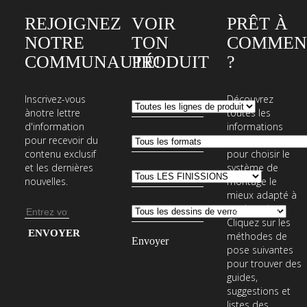
REJOIGNEZ
VOIR
PRÊT À
NOTRE
TON
COMMEN
COMMUNAUTÉ!
PRODUIT
?
Inscrivez-vous
Découvrez
ànotre lettre
toutes les
d'information
informations
pour recevoir du
nécessaires
contenu exclusif
pour choisir le
et les dernières
système de
nouvelles.
montage le
mieux adapté à
vos besoins.
Adresse
Cliquez sur les
e-
Entrez
méthodes de
mail
votre
pose suivantes
pour trouver des
adresse
guides,
e-
suggestions et
mail
listes des