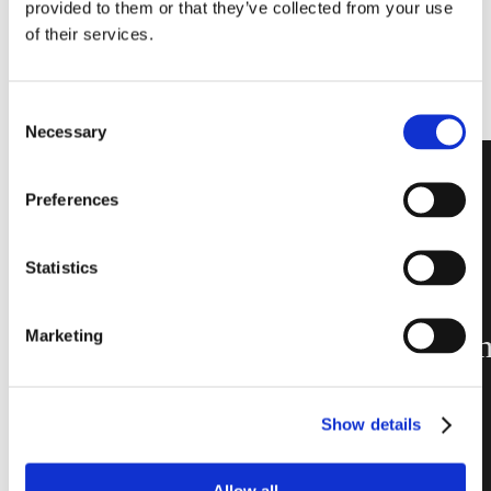
provided to them or that they’ve collected from your use
of their services.
Consent
Necessary
Selection
Preferences
Créez des
Statistics
murs
Marketing
extraordinaire
légers et
raffinés, avec
Show details
des bords
Allow all