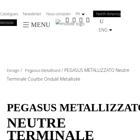
Salta
al
Catalogues
Newsletter
Nous contacter
FR
North America
contenuto
Website
MENU
principale
ENG
/
/
PEGASUS METALLIZZATO Neutre
Design
Pegasus Metallised
Terminale Courbe Ondulé Metallisée
PEGASUS METALLIZZAT
NEUTRE
TERMINALE