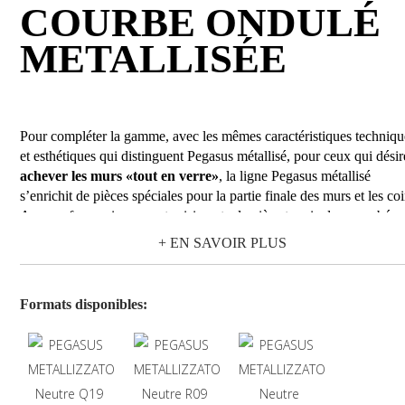
COURBE ONDULÉ
METALLISÉE
Pour compléter la gamme, avec les mêmes caractéristiques techniqu
et esthétiques qui distinguent Pegasus métallisé, pour ceux qui désir
achever les murs «tout en verre»
, la ligne Pegasus métallisé
s’enrichit de pièces spéciales pour la partie finale des murs et les coi
Avec sa forme sinueuse et saisissante, la pièce terminale recourbée
Pegasus, permet de finir le raccord angulaire des murs «en drapeau
+ EN SAVOIR PLUS
de manière élégante et précieuse, en augmentant leur valeur esthéti
Tout cela sans réclamer l’emploi d’autres matériaux (ciment, plastiq
bois ou aluminium) avec un effet final d’une harmonie conceptuelle
Formats disponibles:
majeure et une installation plus facile.
Dans la tonalité de couleur
neutre
, la pièce terminale recourbée pe
de finir les murs à l’enseigne de la luminosité et brillant en souligna
la lumière et la transparence de la couleur verre.