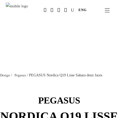
Salta
ENG
al
contenuto
principale
Design
/
Pegasus
/
PEGASUS Nordica Q19 Lisse Sahara deux faces
PEGASUS
NORDICA Q19 LISSE