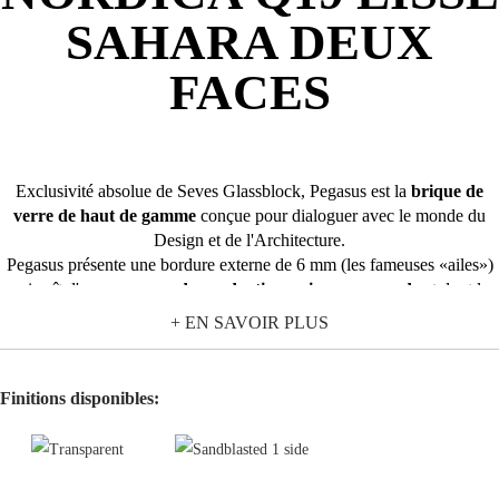
SAHARA DEUX
FACES
Exclusivité absolue de Seves Glassblock, Pegasus est la
brique de
verre de haut de gamme
conçue pour dialoguer avec le monde du
Design et de l'Architecture.
Pegasus présente une bordure externe de 6 mm (les fameuses «ailes»)
qui naît d'un
processus de production unique au monde
et dont la
fonction structurelle est double:
+ EN SAVOIR PLUS
Réduire le
jointoiement à 2 mm seulement
, ce qui permet
d'éliminer la perception optique du joint.
Finitions disponibles:
Accueillir de façon invisible les éléments portants dans l'espace vide
compris entre les briques. Le résultat consiste en un mur
continue
tout en verre
qui donne aux espaces une luminosité et une légèreté
nouvelles.