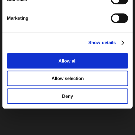
Marketing
Dessin de verre lisse et ondulé avec des joints invisibles,
permettant une paroi effet «tout en verre», diffusant éclat et
lumière dans tous les espaces.
Une gamme variée de couleurs, de formes, de dessins et de
Show details
finitions de verre répondant à chaque besoin et au goût de
chacun. Idéal pour les applications intérieures et extérieures
ainsi que pour les conceptions architecturales élégantes et
Allow all
créatives.
Allow selection
Voir tous les produits
Deny
Explorez la galerie