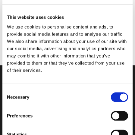
This website uses cookies
We use cookies to personalise content and ads, to
provide social media features and to analyse our traffic.
We also share information about your use of our site with
our social media, advertising and analytics partners who
may combine it with other information that you’ve
provided to them or that they’ve collected from your use
of their services.
Consent
Necessary
Selection
Avec un dessin de verre lisse et
ondulé, Pegasus est une gamme
Preferences
complète et assortie de couleurs,
de formats et de finitions.
Statistics