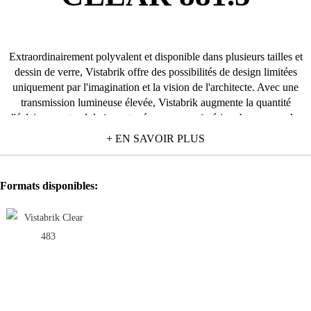
Extraordinairement polyvalent et disponible dans plusieurs tailles et
dessin de verre, Vistabrik offre des possibilités de design limitées
uniquement par l'imagination et la vision de l'architecte. Avec une
transmission lumineuse élevée, Vistabrik augmente la quantité
d'éclairage naturel de jour et crée un espace intérieur beaucoup plus
attrayant. En bref, aucun autre matériau de construction comparable
+ EN SAVOIR PLUS
n'offre la beauté, la résistance et la sécurité de Vistabrik.Construits pour
résister dans le temps et utilisées dans diverses d'applications, les
briques de verre solide Vistabrik permettent de créer des panneaux
Formats disponibles:
durables et transparents pour l'intérieur et l'extérieur.Solidité et sécurité
: Vistabrik offre une transparence à faible distorsion pour une
observation claire à travers des parois en briques de verre de 4 cm
d'épaisseur dans les zones où la surveillance visuelle est indispensable.
De plus, Vistabrik nécessite un minimum d'entretien et de coûts de
remplacement et est exceptionnellement durable et très résistant aux
chocs. Vistabrik combine les valeurs esthétiques avec l'intégrité
structurelle et la résistance, ce qui en fait un choix fiable et élégant pour