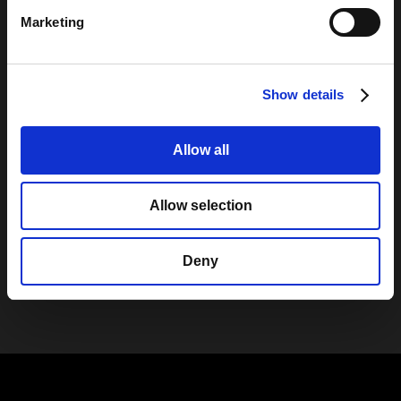
Marketing
Briques de verre plein résistantes aux chocs et testées dans le
temps: ce qui se fait de mieux en matière de sécurité et
d’esthétique avec une intégrité structurelle.
Show details
Un choix fiable et élégant pour les applications résidentielles et
commerciales.
Allow all
Voir tous les produits
Allow selection
Explorez la galerie
Deny