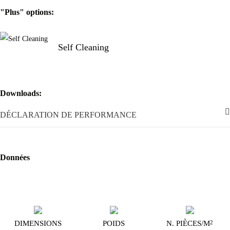
les applications résidentielles et commerciales.,,23 pièces/m²,,,,,,
"Plus" options:
Self Cleaning
Downloads:
DÉCLARATION DE PERFORMANCE
Données
DIMENSIONS
POIDS
N. PIÈCES/M
2