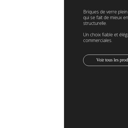
Briques de verre plein
qui se fait de mieux e
structurelle.
Un choix fiable et élég
commerciales.
Voir tous les prod