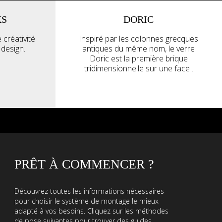
KS
DORIC
 créativité
Inspiré par les colonnes grecques
 design.
antiques du même nom, le verre
Doric est la première brique
tridimensionnelle sur une face .
PRÊT À COMMENCER ?
Découvrez toutes les informations nécessaires
pour choisir le système de montage le mieux
adapté à vos besoins. Cliquez sur les méthodes
de pose suivantes pour trouver des guides,