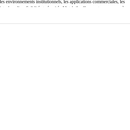
ns les environnements institutionnels, les applications commerciales, les
ts de police. Solidité et sécurité : Vistabrik offre une transparence à
uelle est indispensable. De plus, Vistabrik nécessite un minimum
 toute installation sujette au vandalisme, à des niveaux de bruit élevés et
ble et élégant pour les applications résidentielles et