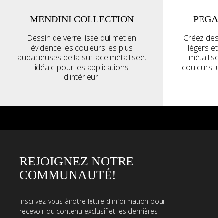
MENDINI COLLECTION
PEGA
Dessin de verre lisse qui met en
Créez des
évidence les couleurs les plus
légers e
audacieuses de la surface métallisée,
métallis
idéale pour les applications
couleurs 
d'intérieur.
REJOIGNEZ NOTRE
COMMUNAUTÉ!
Inscrivez-vous ànotre lettre d'information pour
recevoir du contenu exclusif et les dernières