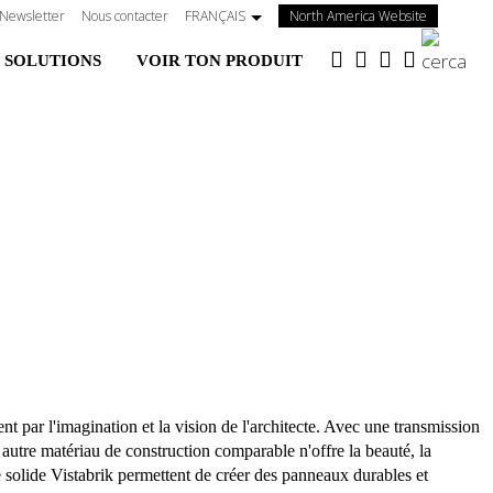
(s'ouvre
Newsletter
Nous contacter
FRANÇAIS
North America Website
dans
 SOLUTIONS
VOIR TON PRODUIT
un
nouvel
onglet)
nt par l'imagination et la vision de l'architecte. Avec une transmission
 autre matériau de construction comparable n'offre la beauté, la
rre solide Vistabrik permettent de créer des panneaux durables et