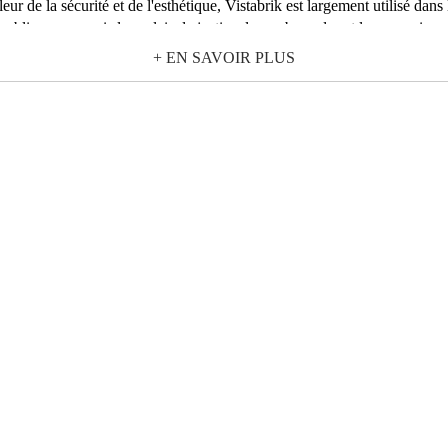
lleur de la sécurité et de l'esthétique, Vistabrik est largement utilisé da
blics, y compris les palais de justice, les ambassades et les commissaria
iques de verre de 8 cm d'épaisseur dans les zones où la surveillance vis
+ EN SAVOIR PLUS
et très résistant aux chocs, aux balles et au feu. Bref, il est idéal pour
 avec l'intégrité structurelle et la résistance, ce qui en fait un choix fia