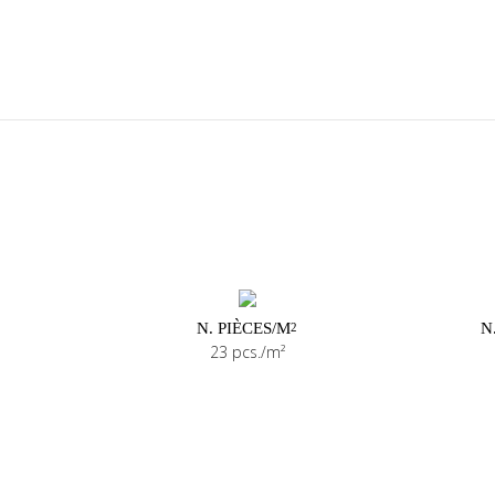
N. PIÈCES/M
N
2
23 pcs./m²