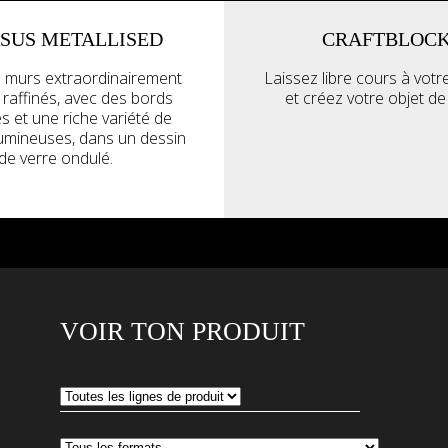
SUS METALLISED
CRAFTBLOC
 murs extraordinairement
Laissez libre cours à votre
t raffinés, avec des bords
et créez votre objet de
és et une riche variété de
lumineuses, dans un dessin
de verre ondulé.
VOIR TON PRODUIT