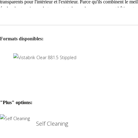
transparents pour l'intérieur et l'extérieur. Parce qu'ils combinent le mei
écoles, les terminaux de transport et de nombreux espaces et bâtiments pu
faible distorsion pour une observation claire à travers des parois en br
d'entretien et de coûts de remplacement et est exceptionnellement durable 
à d'autres problèmes de sécurité. Vistabrik combine les valeurs esthétiques
commerciales,,23 pièces/m²,,,,,,
Formats disponibles:
"Plus" options:
Self Cleaning