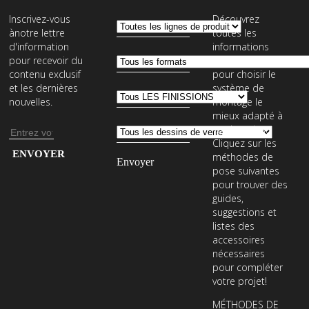
Inscrivez-vous
Découvrez
ànotre lettre
toutes les
d'information
informations
pour recevoir du
nécessaires
contenu exclusif
pour choisir le
et les dernières
système de
nouvelles.
montage le
mieux adapté à
vos besoins.
Adresse
Cliquez sur les
e-
Entrez
méthodes de
mail
votre
pose suivantes
pour trouver des
adresse
guides,
e-
suggestions et
mail
listes des
accessoires
pour
nécessaires
vous
pour compléter
abonner
votre projet!
à
MÉTHODES DE