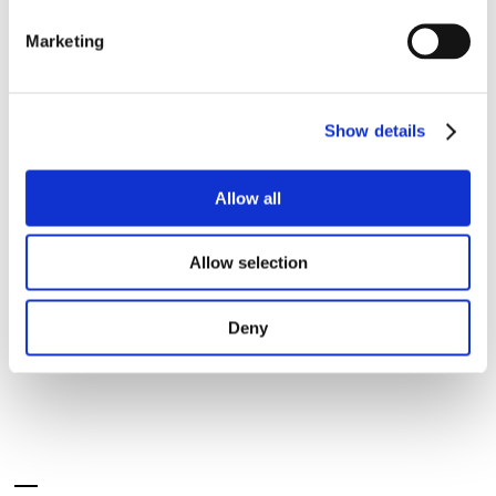
interne puissante au lithium (ion Li+ 3,7 V / 2 600
mA.h) et à leurs diodes LED à haute luminosité
Marketing
(16 400 à 21 000 mcd). L’énergie accumulée par
le panneau solaire est stockée dans la batterie à
haute capacité et utilisée pour alimenter les LED
pendant la nuit, quand la luminosité externe chute
Show details
au-dessous de 30 lux. Les briques de verre sont
activées par un minuscule photodétecteur, et
restent allumées jusqu’à ce que la luminosité
Allow all
externe atteigne 60 lux – ou que la puissance de la
batterie chute au-dessous de 2,9 V.
Allow selection
VOIR LES PRODUITS
Deny