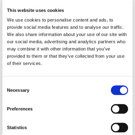
This website uses cookies
We use cookies to personalise content and ads, to
provide social media features and to analyse our traffic.
PAVÉS RÉSISTANTS AU FEU
We also share information about your use of our site with
our social media, advertising and analytics partners who
PAVÉS CREUX ET EN DEMI-COQUE
may combine it with other information that you’ve
provided to them or that they’ve collected from your use
ORBIS
of their services.
TUILES ET PAVES DE SOL
Consent
Necessary
Selection
PHOTOVOLTAIC:
ALIMENTATION SOLAIRE.
Preferences
Les briques de verre photovoltaïques permettent
Statistics
de meilleures performances grâce à leur batterie