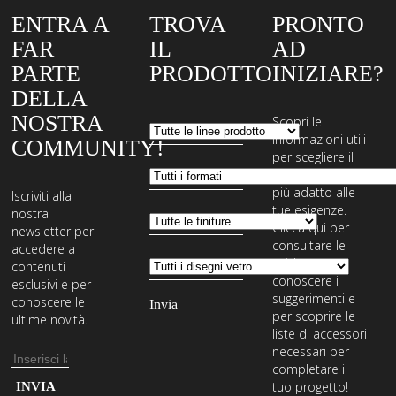
ENTRA A
TROVA
PRONTO
FAR
IL
AD
PARTE
PRODOTTO
INIZIARE?
DELLA
NOSTRA
Scopri le
informazioni utili
COMMUNITY!
per scegliere il
sistema di posa
più adatto alle
Iscriviti alla
tue esigenze.
nostra
Clicca qui per
newsletter per
consultare le
accedere a
guide,
contenuti
conoscere i
esclusivi e per
suggerimenti e
conoscere le
per scoprire le
ultime novità.
liste di accessori
necessari per
Indirizzo
completare il
email
Inserisci
tuo progetto!