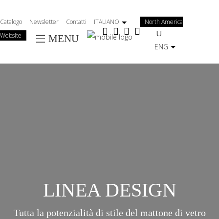
Salta
al
Catalogo
Newsletter
Contatti
ITALIANO
North America
contenuto
Website
MENU
principale
ENG
LINEA DESIGN
Tutta la potenzialità di stile del mattone di vetro