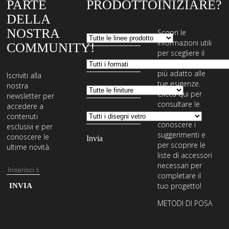
PARTE
PRODOTTO
INIZIARE?
DELLA
NOSTRA
Scopri le
informazioni utili
COMMUNITY!
per scegliere il
sistema di posa
più adatto alle
Iscriviti alla
tue esigenze.
nostra
Clicca qui per
newsletter per
consultare le
accedere a
guide,
contenuti
conoscere i
esclusivi e per
suggerimenti e
conoscere le
per scoprire le
ultime novità.
liste di accessori
necessari per
Indirizzo
completare il
email
Inserisci
tuo progetto!
il
METODI DI POSA
tuo
indirizzo