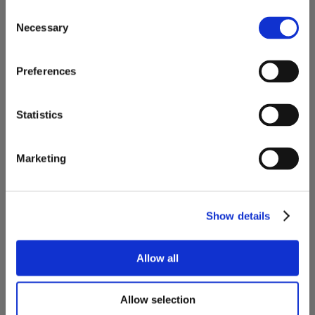
Consent
LINEA TECHNOLOGY
Necessary
Selection
Tecnologia all’avanguardia per progetti innovativi
Preferences
Statistics
Marketing
Show details
Allow all
Allow selection