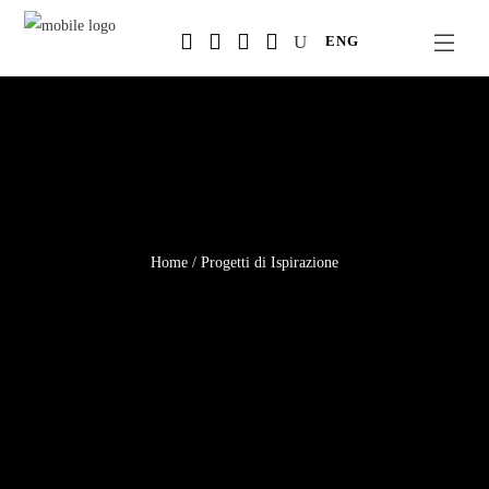
Salta
ENG
al
contenuto
principale
Home
/
Progetti di Ispirazione
DIY IDEE E
&
ISPIRAZIONE