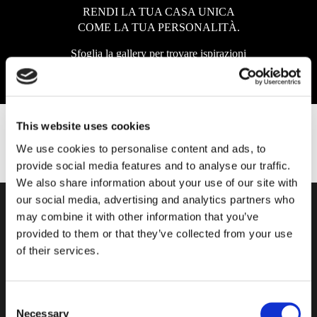
RENDI LA TUA CASA UNICA
COME LA TUA PERSONALITÀ.
Sfoglia la gallery per trovare ispirazioni
per i tuoi nuovi progetti di
ristrutturazione e riammodernamento.
This website uses cookies
We use cookies to personalise content and ads, to
provide social media features and to analyse our traffic.
We also share information about your use of our site with
our social media, advertising and analytics partners who
may combine it with other information that you’ve
ENTRA A FAR PARTE DELLA
provided to them or that they’ve collected from your use
NOSTRA COMMUNITY!
of their services.
Iscriviti alla nostra newsletter per accedere a contenuti esclusivi
Consent
e per conoscere le ultime novità.
Necessary
Selection