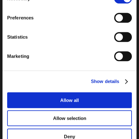
Indirizzo
email
Inserisci
Preferences
il
tuo
TROVA IL PRODOTTO
Statistics
indirizzo
email
Marketing
per
iscriverti
alla
Show details
nostra
newsletter
Allow all
Allow selection
Deny