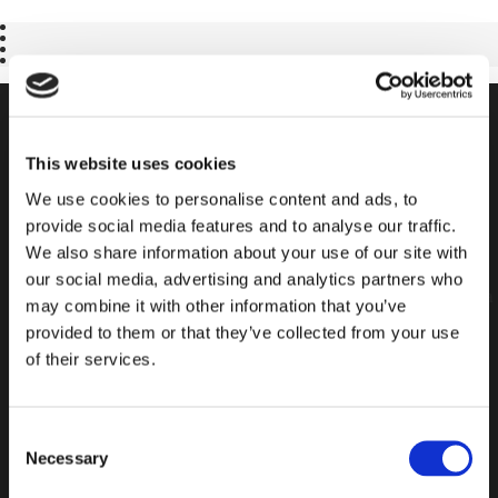
FÁCILES DE
INSTALAR
This website uses cookies
We use cookies to personalise content and ads, to
¡AHORRA TIEMPO Y DINERO, Y HAZLO TÚ
provide social media features and to analyse our traffic.
MISMO!
We also share information about your use of our site with
El sistema EasyGlass es la solución perfecta para los
our social media, advertising and analytics partners who
aficionados al bricolaje. ¡Ve nuestro vídeo tutorial y mejora
may combine it with other information that you’ve
el aspecto de tu hogar hoy mismo!
provided to them or that they’ve collected from your use
of their services.
VER VIDEO EN YOUTUBE
Consent
Necessary
Selection
Descargar PDF