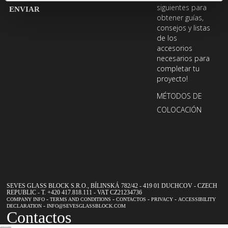
de
Introduce
siguientes para
obtener guías,
email
tu
consejos y listas
dirección
de los
de
accesorios
necesarios para
email
completar tu
para
proyecto!
suscribirte
MÉTODOS DE
a
COLOCACIÓN
nuestro
boletín
SEVES GLASS BLOCK S.R.O., BÍLINSKÁ 782/42 - 419 01 DUCHCOV - CZECH
REPUBLIC - T. +420 417.818.111 - VAT CZ21234736
-
-
-
-
COMPANY INFO
TERMS AND CONDITIONS
CONTACTOS
PRIVACY
ACCESSIBILITY
-
DECLARATION
INFO@SEVESGLASSBLOCK.COM
Contactos