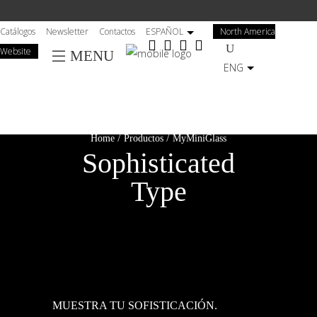
Salta
al
Catálogos
Newsletter
Contactos
ESPAÑOL
North America
contenuto
Website
MENU
principale
ENG
/
/
Home
Productos
MyMiniGlass
Sophisticated
Type
MUESTRA TU SOFISTICACIÓN.