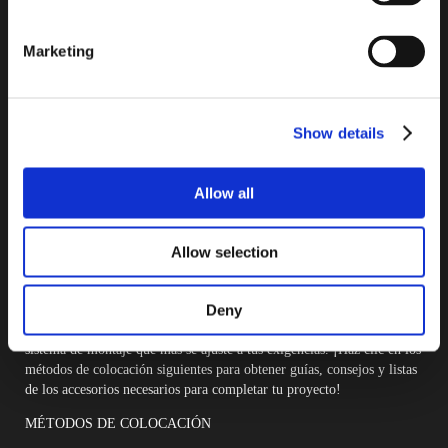
a
nuestro
Marketing
boletín
Show details
Allow all
Allow selection
¿LISTO PARA COMENZAR?
Deny
En esta sección encontrarás toda la información necesaria para elegir el
sistema de montaje que más se ajuste a tus exigencias. ¡Haz clic en los
métodos de colocación siguientes para obtener guías, consejos y listas
de los accesorios necesarios para completar tu proyecto!
MÉTODOS DE COLOCACIÓN