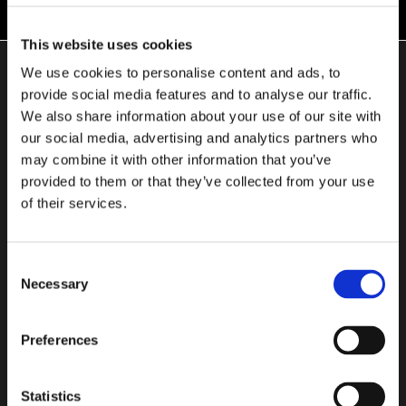
This website uses cookies
We use cookies to personalise content and ads, to
SUSCRÍBASE A NUESTRO
provide social media features and to analyse our traffic.
We also share information about your use of our site with
NEWSLETTER
our social media, advertising and analytics partners who
may combine it with other information that you’ve
Suscríbase al boletín de noticias para obtener información nueva y
provided to them or that they’ve collected from your use
actualizada. ¡Únete a nuestra lista!
of their services.
Dirección
de
Introduce
Consent
email
tu
Necessary
Selection
dirección
ENCONTRAR PRODUCTO
de
Preferences
email
para
Statistics
suscribirte