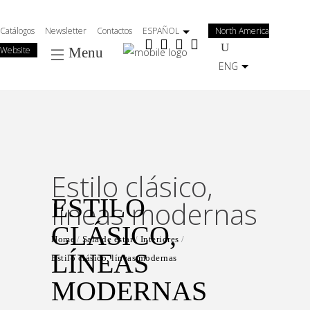
Salta
al
Catálogos
Newsletter
Contactos
ESPAÑOL
North America
contenuto
Website
Menu
principale
ENG
Estilo clásico,
ESTILO
líneas modernas
CLÁSICO,
Home
Sala de estar
Interiores
LÍNEAS
Estilo clásico, líneas modernas
MODERNAS