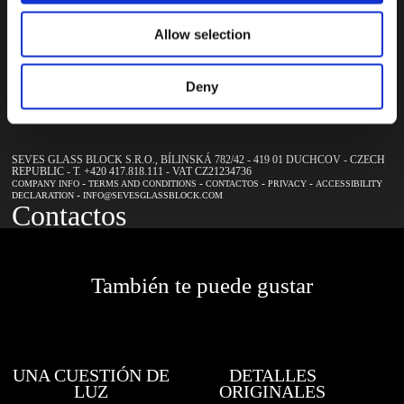
MÉTODOS DE
a
COLOCACIÓN
Allow selection
nuestro
boletín
Deny
SEVES GLASS BLOCK S.R.O., BÍLINSKÁ 782/42 - 419 01 DUCHCOV - CZECH
REPUBLIC - T. +420 417.818.111 - VAT CZ21234736
-
-
-
-
COMPANY INFO
TERMS AND CONDITIONS
CONTACTOS
PRIVACY
ACCESSIBILITY
-
DECLARATION
INFO@SEVESGLASSBLOCK.COM
Contactos
También te puede gustar
UNA CUESTIÓN DE
DETALLES
LUZ
ORIGINALES