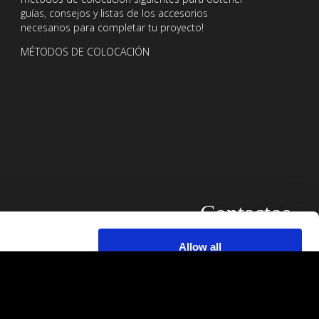
guías, consejos y listas de los accesorios
necesarios para completar tu proyecto!
MÉTODOS DE COLOCACIÓN
Contactos
Allow all
alyse our
ing and
Allow selection
r that