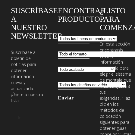
SUSCRÍBASE
ENCONTRAR
¿LISTO
A
PRODUCTO
PARA
NUESTRO
COMENZ
NEWSLETTER
En esta sección
encontrarás
Suscríbase al
toda la
boletín de
información
noticias para
necesaria para
obtener
elegir el sistema
información
de montaje que
nueva y
más se ajuste a
actualizada.
tus
¡Únete a nuestra
exigencias. ¡Haz
lista!
clic en los
métodos de
Dirección
colocación
de
siguientes para
obtener guías,
email
Introduce
consejos y listas