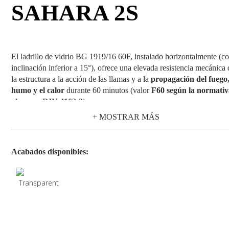
SAHARA 2S
El ladrillo de vidrio BG 1919/16 60F, instalado horizontalmente (c
inclinación inferior a 15°), ofrece una elevada resistencia mecánica
la estructura a la acción de las llamas y a la
propagación del fuego,
humo y el calor
durante 60 minutos (valor
F60 según la normati
alemana DIN 4102-3
).
+ MOSTRAR MÁS
En efecto, esta clase de resistencia no sólo garantiza a la estructura
estabilidad y resistencia, sino también
un bajo paso de radiacione
térmicas
, limitando así el calentamiento de objetos situados en los
ambientes protegidos por la pared de ladrillos de vidrio.
Acabados disponibles:
El ladrillo de vidrio BG 1919/16 60F está disponible con diseño de
vidrio liso y tres acabados diferentes (transparente y arenado en un
en ambos lados), conjugando
características de seguridad y aspe
estéticos
.
Por sus prestaciones específicas, los ladrillos de la serie F se utiliza