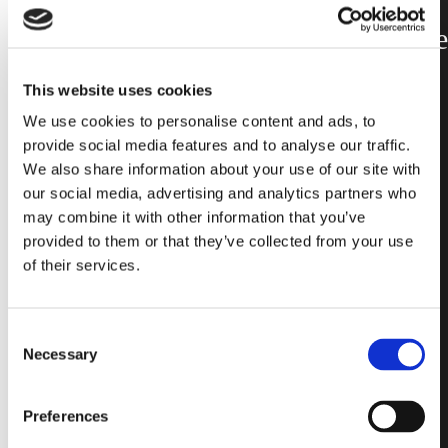
Bloques de
rendimiento de
la serie F que
This website uses cookies
combinan
We use cookies to personalise content and ads, to
funcionalidad
provide social media features and to analyse our traffic.
We also share information about your use of our site with
y diseño.
our social media, advertising and analytics partners who
may combine it with other information that you’ve
provided to them or that they’ve collected from your use
Una gama específica de
of their services.
bloques de vidrio para
aplicaciones
horizontales que exigen
altos niveles
Consent
deprotección contra el
Necessary
Selection
fuego de acuerdo con
las principales
normativas..
Preferences