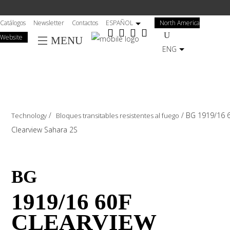
Salta
al
Catálogos
Newsletter
Contactos
ESPAÑOL
North America
contenuto
Website
MENU
principale
ENG
/
/
BG 1919/16 
Technology
Bloques transitables resistentes al fuego
Clearview Sahara 2S
BG
1919/16 60F
CLEARVIEW