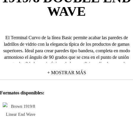
WAVE
El Terminal Curvo de la línea Basic permite acabar las paredes de
ladrillos de vidrio con la elegancia típica de los productos de gamas
superiores.
Ideal para crear paredes tipo bandera, completa en modo
armonioso el ángulo de 90 grados que se crea en el punto de unión
entre los 2 lados perimétricos de la superficie realizados con el
Terminal Lineal.
El uso del Terminal Curvo permite así limitar el uso
+ MOSTRAR MÁS
de otros materiales (cemento, plástico, madera o aluminio), para una
instalación más cómoda y rápida y un resultado final más ligero y
armonioso.
Es compatible con todos los ladrillos de vidrio de la línea
Formatos disponibles:
Clear y con todos los Colores Basic , y prevé la instalación con una
junta mínima de 1 cm.
El Terminal Curvo Basic está disponible en diseño ondulado y
acabado transparente.