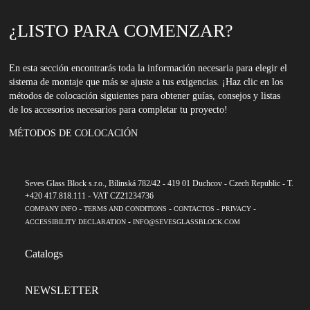
¿LISTO PARA COMENZAR?
En esta sección encontrarás toda la información necesaria para elegir el
sistema de montaje que más se ajuste a tus exigencias. ¡Haz clic en los
métodos de colocación siguientes para obtener guías, consejos y listas
de los accesorios necesarios para completar tu proyecto!
MÉTODOS DE COLOCACIÓN
Seves Glass Block s.r.o., Bílinská 782/42 - 419 01 Duchcov - Czech Republic - T.
+420 417.818.111 - VAT CZ21234736
-
-
-
-
COMPANY INFO
TERMS AND CONDITIONS
CONTACTOS
PRIVACY
-
ACCESSIBILITY DECLARATION
INFO@SEVESGLASSBLOCK.COM
Catalogs
NEWSLETTER