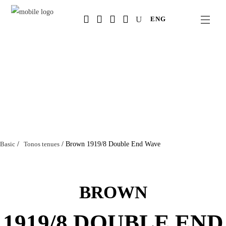
Salta
ENG
al
contenuto
principale
Basic
/
Tonos tenues
/
Brown 1919/8 Double End Wave
BROWN
1919/8 DOUBLE END