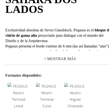
LADOS
Exclusividad absoluta de Seves Glassblock, Pegasus es el
bloque 
vidrio de gama alta
proyectado para dialogar con el mundo del
Diseño y de la Arquitectura.
Pegasus presenta el borde externo de 6 mm (las así llamadas “alas”)
que nace de un
proceso productivo único en el mundo y
tiene un
doble función estructural de:
+ MOSTRAR MÁS
Reducir la
fuga a solo 2 mm
, con el efecto final de
eliminación de la percepción óptica de la junta;
Alojar de manera invisible en el espacio entre los bloque
Formatos disponibles:
los elementos portantes. El resultado es una pared
contin
«toda de vidrio»
, que introduce en los ambientes nueva
luminosidad y ligereza.
Pegasus presenta una colección completa con una
gama variada
e
cuanto se refiere a los colores, formatos, diseños de vidrio y acabad