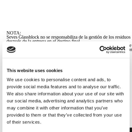
NOTA:
Seves Glassblock no se responsabiliza de la gestión de los residuos
después de la entrega en el destino final.
Los bloques de vidrio no utilizables y/o los residuos procedentes de
bloques de vidrio deben manipularse o reciclarse de acuerdo con la
normas de las autoridades locales competentes.
This website uses cookies
We use cookies to personalise content and ads, to
CONTÁCTANOS PARA MÁS INFORMACIÓN
provide social media features and to analyse our traffic.
We also share information about your use of our site with
our social media, advertising and analytics partners who
may combine it with other information that you’ve
provided to them or that they’ve collected from your use
of their services.