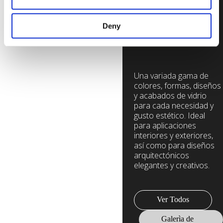
emite brillo y
luz en todos
Deny
los ambientes.
Una variada gama de
colores, formas, diseños
y acabados de vidrio
para cada necesidad y
gusto estético. Ideal
para aplicaciones
interiores y exteriores,
así como para diseños
arquitectónicos
elegantes y creativos.
Ver Todos
Galerìa de