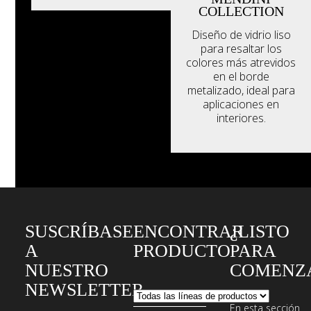
COLLECTION
Diseño de vidrio liso
para resaltar los
colores más atrevidos
en el borde
metalizado, ideal para
aplicaciones en
interiores.
SUSCRÍBASE
ENCONTRAR
¿LISTO
A
PRODUCTO
PARA
NUESTRO
COMENZ
NEWSLETTER
En esta sección