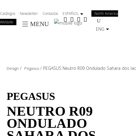
Salta
al
Catálogos
Newsletter
Contactos
ESPAÑOL
North America
contenuto
Website
MENU
principale
ENG
/
/
PEGASUS Neutro R09 Ondulado Sahara dos la
Design
Pegasus
PEGASUS
NEUTRO R09
ONDULADO
SAHARA DOS