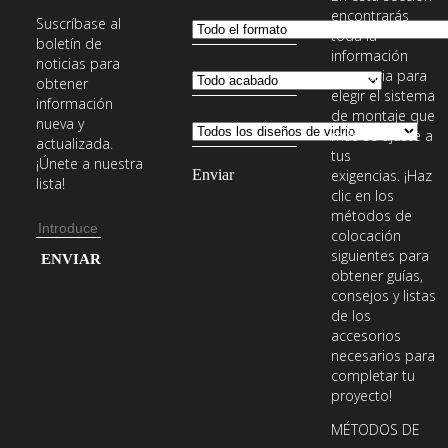
encontrarás
Suscríbase al
toda la
boletín de
información
noticias para
necesaria para
obtener
elegir el sistema
información
de montaje que
nueva y
más se ajuste a
actualizada.
tus
¡Únete a nuestra
exigencias. ¡Haz
lista!
clic en los
métodos de
Dirección
colocación
de
Introduce
siguientes para
obtener guías,
email
tu
consejos y listas
dirección
de los
de
accesorios
necesarios para
email
completar tu
para
proyecto!
suscribirte
MÉTODOS DE
a