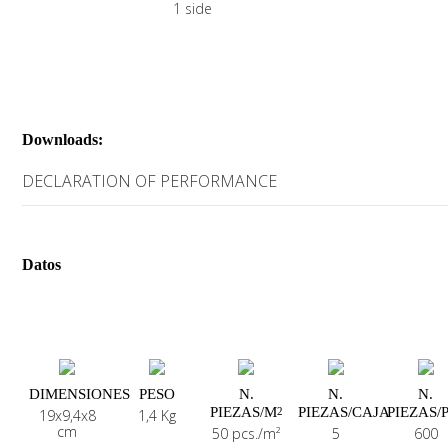
superficies que necesitan un pasaje de luz difusa, sin dejar entrever 
ambientes circunstantes.
Downloads:
DECLARATION OF PERFORMANCE
Datos
DIMENSIONES
PESO
N.
N.
N.
PIEZAS/M
PIEZAS/CAJA
PIEZAS/
2
19x9,4x8
1,4 Kg
cm
50 pcs./m²
5
600