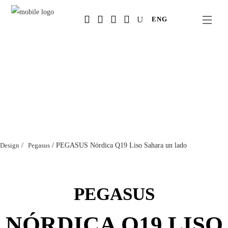
Salta
ENG
al
contenuto
principale
Design
/
Pegasus
/
PEGASUS Nórdica Q19 Liso Sahara un lado
PEGASUS
NÓRDICA Q19 LISO