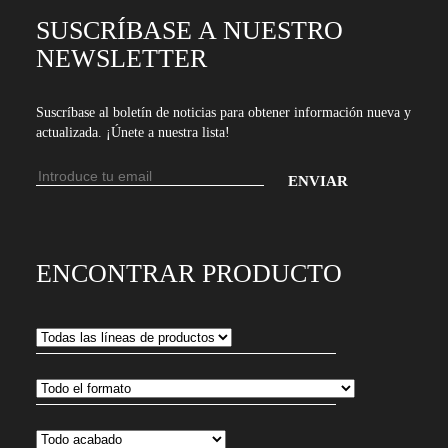
SUSCRÍBASE A NUESTRO
NEWSLETTER
Suscríbase al boletín de noticias para obtener información nueva y
actualizada. ¡Únete a nuestra lista!
Dirección
de
Introduce
email
tu
dirección
ENCONTRAR PRODUCTO
de
email
para
suscribirte
a
nuestro
boletín