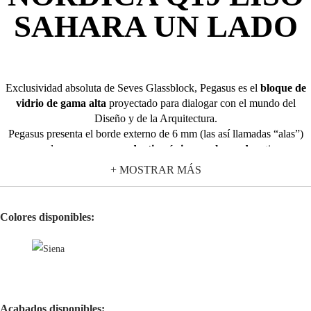
SAHARA UN LADO
Exclusividad absoluta de Seves Glassblock, Pegasus es el
bloque de
vidrio de gama alta
proyectado para dialogar con el mundo del
Diseño y de la Arquitectura.
Pegasus presenta el borde externo de 6 mm (las así llamadas “alas”)
que nace de un
proceso productivo único en el mundo y
tiene una
doble función estructural de:
+ MOSTRAR MÁS
Reducir la
fuga a solo 2 mm
, con el efecto final de eliminación de
la percepción óptica de la junta;
Colores disponibles:
Alojar de manera invisible en el espacio entre los bloques los
elementos portantes. El resultado es una pared
continua "toda de
vidrio"
, que introduce en los ambientes nueva luminosidad y ligereza.
Pegasus presenta una colección completa con una
gama variada
en
cuanto se refiere a los colores, formatos, diseños de vidrio y acabados
para todo tipo de exigencias y de gustos estéticos. Ideal tanto para
Acabados disponibles: