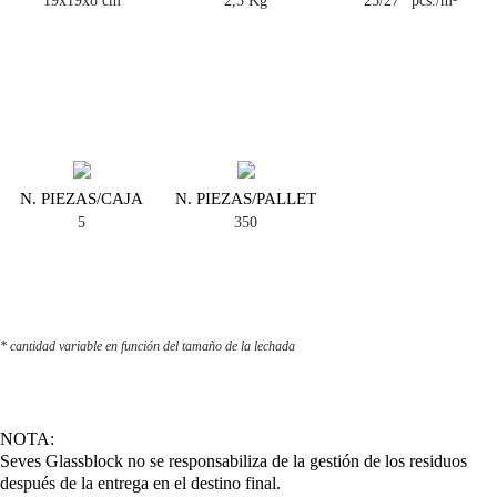
19x19x8 cm
2,3 Kg
25/27* pcs./m²
N. PIEZAS/CAJA
N. PIEZAS/PALLET
5
350
* cantidad variable en función del tamaño de la lechada
NOTA:
Seves Glassblock no se responsabiliza de la gestión de los residuos
después de la entrega en el destino final.