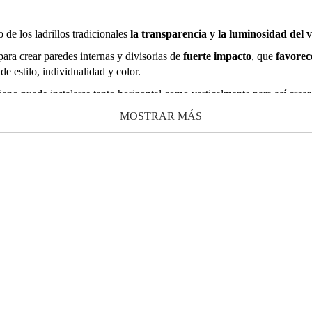
 de los ladrillos tradicionales
la transparencia y la luminosidad del v
 para crear paredes internas y divisorias de
fuerte impacto
, que
favorece
e estilo, individualidad y color.
oPieno puede instalarse tanto horizontal como verticalmente para así crear
+ MOSTRAR MÁS
n altura y anchura, y permite obtener
estructuras de vidrio más finas
,
utra.