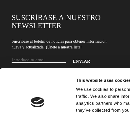
SUSCRÍBASE A NUESTRO
NEWSLETTER
Suscríbase al boletín de noticias para obtener información
nueva y actualizada. ¡Únete a nuestra lista!
Dirección
de
Introduce
email
tu
This website uses cookie
dirección
We use cookies to personal
de
traffic. We also share info
email
analytics partners who may
para
they’ve collected from your
suscribirte
a