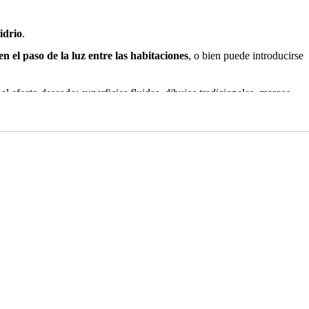
idrio
.
n el paso de la luz entre las habitaciones
, o bien puede introducirse
 el efecto deseado: superficies fluidas, dibujos tradicionales, marcos
 que
optimizan el espacio de las habitaciones
y añaden profundidad a