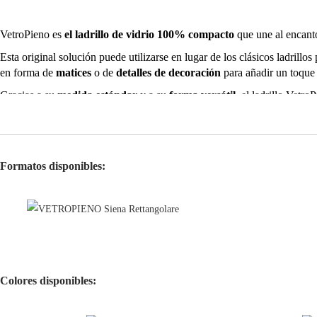
VetroPieno es
el ladrillo de vidrio 100% compacto
que une al encanto
Esta original solución puede utilizarse en lugar de los clásicos ladrillos
en forma de
matices
o de
detalles de decoración
para añadir un toque d
Gracias a su
medida estándar
y a su
forma versátil
, el ladrillo Vetr
delicados o coloridos reflejos de luz.
Con respecto al clásico ladrillo de vidrio, VetroPieno es más pequeño e
los interiores.
Formatos disponibles:
VetroPieno está disponible en 2 colores (siena y azul) y en la versión ne
Colores disponibles: