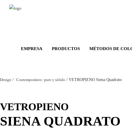
Salta
al
contenuto
principale
EMPRESA
PRODUCTOS
MÉTODOS DE COL
Design
/
Contemporáneo: puro y sólido
/
VETROPIENO Siena Quadrato
VETROPIENO
SIENA QUADRATO