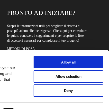
PRONTO AD INIZIARE?
Scopri le informazioni utili per scegliere il sistema di
posa più adatto alle tue esigenze. Clicca qui per consultare
le guide, conoscere i suggerimenti e per scoprire le liste
di accessori necessari per completare il tuo progetto!
METODI DI POSA
Allow all
alyse our
ing and
Allow selection
r that
Deny
Contattaci