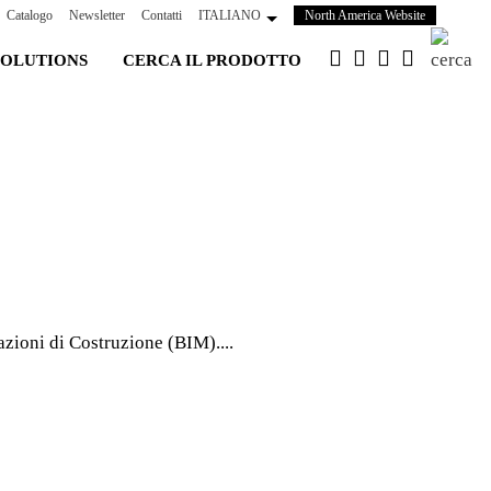
(si apre in 
Catalogo
Newsletter
Contatti
ITALIANO
North America Website
SOLUTIONS
CERCA IL PRODOTTO
mazioni di Costruzione (BIM).