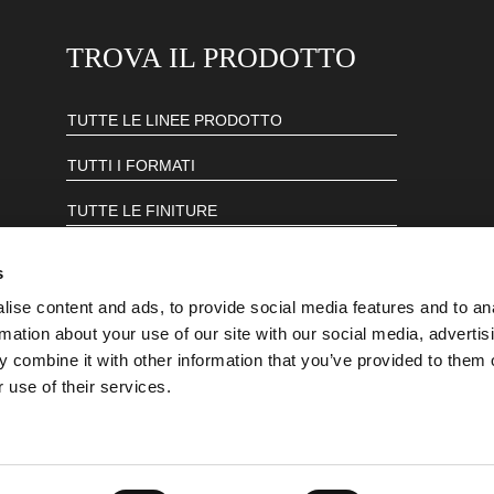
TROVA IL PRODOTTO
s
ise content and ads, to provide social media features and to an
rmation about your use of our site with our social media, advertis
 combine it with other information that you’ve provided to them o
 use of their services.
39 055 44.951 - P. Iva 07383510489