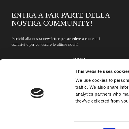
ENTRA A FAR PARTE DELLA
NOSTRA COMMUNITY!
Iscriviti alla nostra newsletter per accedere a contenuti
esclusivi e per conoscere le ultime novità.
Indirizzo email
Inserisci il tuo indirizzo email per iscriverti alla nostra newsletter
This website uses cookie
We use cookies to personal
traffic. We also share info
analytics partners who may
they’ve collected from your
Consent
Seves Glass Block s.r.o. Via delle Robinie, 12 - 50019 Sesto F.no (FI) - Italy - T. +