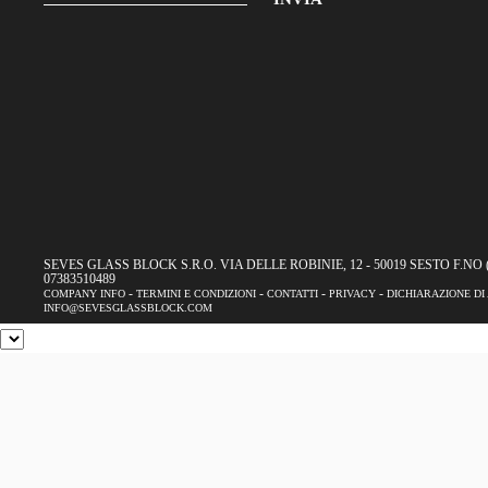
email
Inserisci
il
tuo
indirizzo
email
per
iscriverti
alla
nostra
SEVES GLASS BLOCK S.R.O. VIA DELLE ROBINIE, 12 - 50019 SESTO F.NO (FI) 
07383510489
newsletter
-
-
-
-
COMPANY INFO
TERMINI E CONDIZIONI
CONTATTI
PRIVACY
DICHIARAZIONE DI
INFO@SEVESGLASSBLOCK.COM