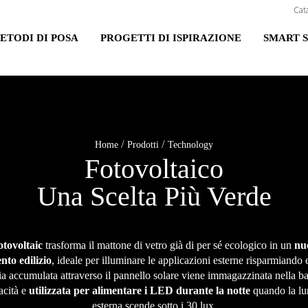
Cat
ETODI DI POSA
PROGETTI DI ISPIRAZIONE
SMART 
/
/
Home
Prodotti
Technology
Fotovoltaico
Una Scelta Più Verde
tovoltaic
trasforma il mattone di vetro già di per sé ecologico in un
nu
nto edilizio
, ideale per illuminare le applicazioni esterne risparmiando 
a accumulata attraverso il pannello solare viene immagazzinata nella ba
acità e
utilizzata per alimentare i LED durante la notte
quando la lu
esterna scende sotto i 30 lux.