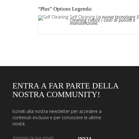
“Plus” Options Legenda:
Self Cleaning
La nuova tecnologia Se
Cleaning riduce i costi di pulizia e
manutenzione.
ENTRA A FAR PARTE DELLA
NOSTRA COMMUNITY!
Iscriviti alla nostra newsletter per accedere a
contenuti esclusivi e per conoscere le ultime
novità.
Indirizzo