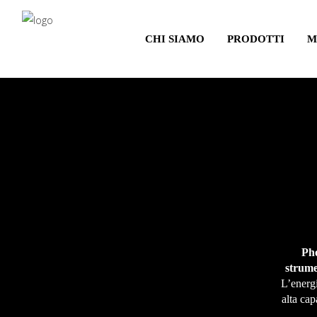
Salta
al
CHI SIAMO
PRODOTTI
M
contenuto
principale
Pho
strume
L’energi
alta cap