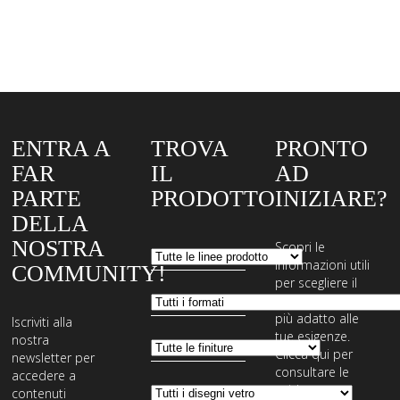
SOGGIORNO
SOGGIORNO
/
INGRESSO
PARETI DIVISORIE
ENTRA A
TROVA
PRONTO
FAR
IL
AD
PARTE
PRODOTTO
INIZIARE?
DELLA
NOSTRA
Scopri le
informazioni utili
COMMUNITY!
per scegliere il
sistema di posa
più adatto alle
Iscriviti alla
tue esigenze.
nostra
Clicca qui per
newsletter per
consultare le
accedere a
guide,
contenuti