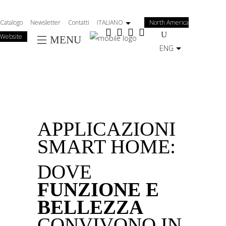
Salta
al
Catalogo
Newsletter
Contatti
ITALIANO
North America
contenuto
Website
MENU
principale
ENG
APPLICAZIONI
SMART HOME:
DOVE
FUNZIONE E
BELLEZZA
CONVIVONO IN