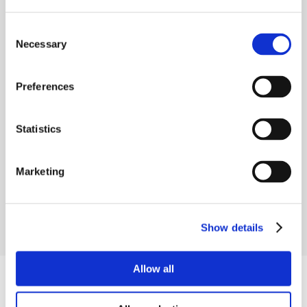
Consent
ESPERIENZA E
Necessary
Selection
KNOW-HOW.
Seves Glassblock è leader mondiale nella
Preferences
produzione di mattoni di vetro per applicazioni di
architettura e interior design.
Statistics
CHI SIAMO
Marketing
Linea Technology
Show details
SMART ARCHITECTURE
Allow all
PERFETTA FUSIONE TRA