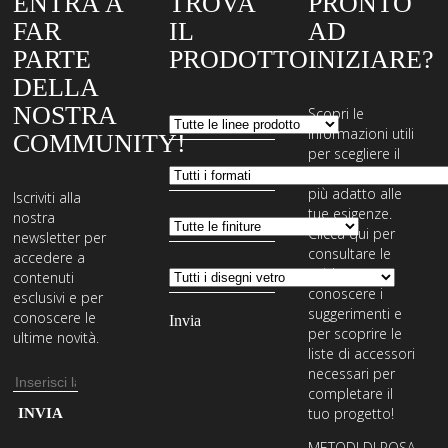
ENTRA A
TROVA
PRONTO
FAR
IL
AD
PARTE
PRODOTTO
INIZIARE?
DELLA
NOSTRA
Scopri le
informazioni utili
COMMUNITY!
per scegliere il
sistema di posa
più adatto alle
Iscriviti alla
tue esigenze.
nostra
Clicca qui per
newsletter per
consultare le
accedere a
guide,
contenuti
conoscere i
esclusivi e per
suggerimenti e
conoscere le
per scoprire le
ultime novità.
liste di accessori
necessari per
Indirizzo
completare il
email
Inserisci
tuo progetto!
il
METODI DI POSA