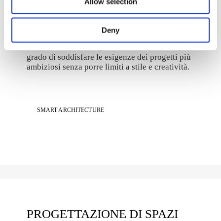
Allow selection
SCIENZA E ARTE.
Con elevate caratteristiche tecniche come
Deny
l’isolamento termico e acustico, alta resistenza
meccanica e al fuoco, i mattoni di vetro sono in
grado di soddisfare le esigenze dei progetti più
ambiziosi senza porre limiti a stile e creatività.
SMART ARCHITECTURE
PROGETTAZIONE DI SPAZI