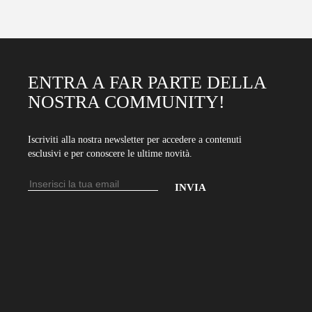
ENTRA A FAR PARTE DELLA
NOSTRA COMMUNITY!
Iscriviti alla nostra newsletter per accedere a contenuti
esclusivi e per conoscere le ultime novità.
Indirizzo
email
Inserisci
il
tuo
indirizzo
email
per