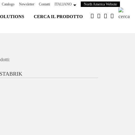
(si
Catalogo
Newsletter
Contatti
ITALIANO
North America Website
apre
SOLUTIONS
CERCA IL PRODOTTO
in
una
nuova
scheda)
dotti:
ISTABRIK