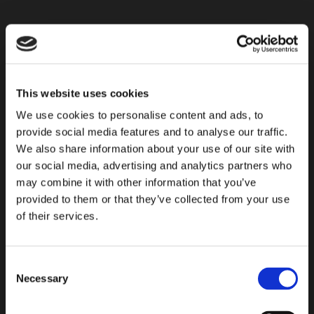
email
Inserisci
il
tuo
TROVA IL PRODOTTO
indirizzo
email
This website uses cookies
per
We use cookies to personalise content and ads, to
iscriverti
provide social media features and to analyse our traffic.
alla
We also share information about your use of our site with
nostra
our social media, advertising and analytics partners who
newsletter
may combine it with other information that you’ve
provided to them or that they’ve collected from your use
of their services.
Consent
Necessary
Selection
PRONTO AD INIZIARE?