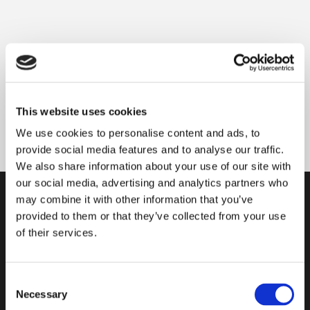
LEGGI TUTTO
LEGGI TUTTO
MG/S FUTURISTIC BLUE
MG/S FUTURISTIC WHITE
100%
This website uses cookies
LEGGI TUTTO
LEGGI TUTTO
We use cookies to personalise content and ads, to
provide social media features and to analyse our traffic.
We also share information about your use of our site with
our social media, advertising and analytics partners who
may combine it with other information that you’ve
ENTRA A FAR PARTE DELLA
provided to them or that they’ve collected from your use
NOSTRA COMMUNITY!
of their services.
Iscriviti alla nostra newsletter per accedere a contenuti esclusivi
Consent
e per conoscere le ultime novità.
Necessary
Selection