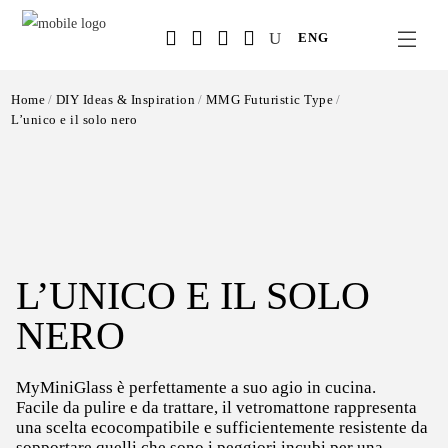
Salta
ENG
al
contenuto
principale
Home
DIY Ideas & Inspiration
MMG Futuristic Type
L’unico e il solo nero
L’UNICO E IL SOLO
NERO
MyMiniGlass è perfettamente a suo agio in cucina.
Facile da pulire e da trattare, il vetromattone rappresenta
una scelta ecocompatibile e sufficientemente resistente da
sopportare quelli che sono i peggiori incubi per una