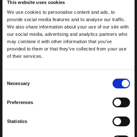
This website uses cookies
ENTRA A FAR PARTE DELLA
We use cookies to personalise content and ads, to
NOSTRA COMMUNITY!
provide social media features and to analyse our traffic.
We also share information about your use of our site with
our social media, advertising and analytics partners who
Iscriviti alla nostra newsletter per accedere a contenuti esclusivi e per
may combine it with other information that you’ve
conoscere le ultime novità.
provided to them or that they’ve collected from your use
Indirizzo email
of their services.
Inserisci il tuo indirizzo email per iscriverti alla nostra newsletter
Consent
Necessary
Selection
TROVA IL PRODOTTO
Preferences
Statistics