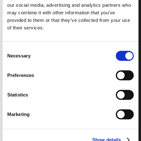
standard
our social media, advertising and analytics partners who
may combine it with other information that you’ve
internazionali
provided to them or that they’ve collected from your use
per i limiti di
of their services.
rumorosità del
suono
Consent
Necessary
Selection
isolando gli
ambienti e
Preferences
riducendo il
rumore di
Statistics
fondo (fino a
Marketing
49 dB).
Show details