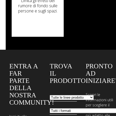
Limita gli effetti del
rumore di fondo sulle
persone e sugli spazi.
ENTRA A
TROVA
PRONTO
FAR
IL
AD
PARTE
PRODOTTO
INIZIARE
DELLA
NOSTRA
Scopri le
informazioni utili
COMMUNITY!
per scegliere il
sistema di posa
più adatto alle