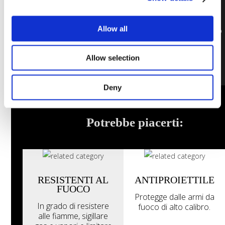
Grazie alle loro
caratteristiche
specifiche, i mattoni di
Allow all
vetro insonorizzati sono
il materiale preferito
anche in ambienti molto
Allow selection
rumorosi (discoteche,
stabilimenti di
produzione, ecc.) in
Deny
quanto in grado di
coniugare un isolamento
ottimale con creatività ed
Potrebbe piacerti:
estetica.
Contattaci
Esplora la
RESISTENTI AL
ANTIPROIETTILE
galleria
FUOCO
Protegge dalle armi da
In grado di resistere
fuoco di alto calibro.
alle fiamme, sigillare