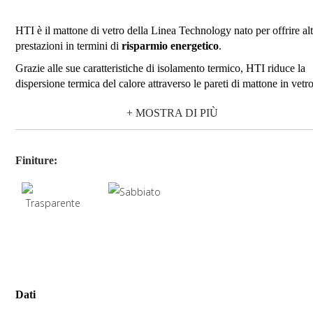
HTI è il mattone di vetro della Linea Technology nato per offrire al
prestazioni in termini di
risparmio energetico
.
Grazie alle sue caratteristiche di isolamento termico, HTI riduce la
dispersione termica del calore attraverso le pareti di mattone in vetro
A differenza dei mattoni di vetro standard che presentano un
+ MOSTRA DI PIÙ
coefficiente di trasmittanza termica "U" pari a 2.8 W/(mq x K), HT
presenta un valore "U" pari a 1.8 W/(mq x K).
Finiture:
Dati