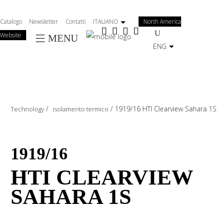
Salta
al
Catalogo
Newsletter
Contatti
ITALIANO
North America
contenuto
Website
MENU
principale
ENG
/
/
1919/16 HTI Clearview Sahara 1S
Technology
isolamento termico
1919/16
HTI CLEARVIEW
SAHARA 1S