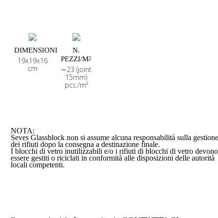
DIMENSIONI
N.
PEZZI/M
2
19x19x16
cm
∼23 (joint
15mm)
pcs./m²
NOTA:
Seves Glassblock non si assume alcuna responsabilità sulla gestion
dei rifiuti dopo la consegna a destinazione finale.
I blocchi di vetro inutilizzabili e/o i rifiuti di blocchi di vetro devon
essere gestiti o riciclati in conformità alle disposizioni delle autorità
locali competenti.