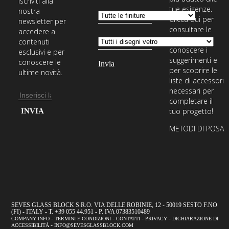
Iscriviti alla
tue esigenze.
nostra
Clicca qui per
newsletter per
consultare le
accedere a
guide,
contenuti
conoscere i
esclusivi e per
suggerimenti e
conoscere le
per scoprire le
ultime novità.
liste di accessori
necessari per
Indirizzo
completare il
email
Inserisci
tuo progetto!
il
METODI DI POSA
tuo
indirizzo
email
per
iscriverti
alla
SEVES GLASS BLOCK S.R.O. VIA DELLE ROBINIE, 12 - 50019 SESTO F.NO
(FI) - ITALY - T. +39 055 44.951 - P. IVA 07383510489
nostra
-
-
-
-
COMPANY INFO
TERMINI E CONDIZIONI
CONTATTI
PRIVACY
DICHIARAZIONE DI
-
ACCESSIBILITÀ
INFO@SEVESGLASSBLOCK.COM