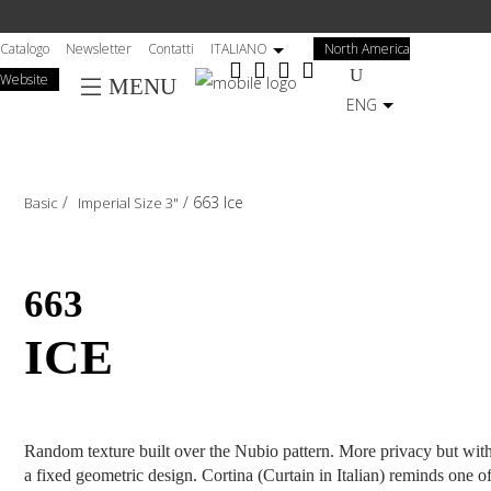
Salta
al
Catalogo
Newsletter
Contatti
ITALIANO
North America
contenuto
Website
MENU
principale
ENG
/
/
663 Ice
Basic
Imperial Size 3"
663
ICE
Random texture built over the Nubio pattern. More privacy but wit
a fixed geometric design. Cortina (Curtain in Italian) reminds one o