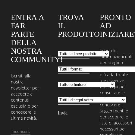
ENTRA A
TROVA
PRONTO
FAR
IL
AD
PARTE
PRODOTTO
INIZIARE
DELLA
NOSTRA
Scopri le
informazioni utili
COMMUNITY!
per scegliere il
sistema di posa
più adatto alle
Iscriviti alla
tue esigenze.
nostra
Clicca qui per
newsletter per
consultare le
accedere a
guide,
contenuti
conoscere i
esclusivi e per
suggerimenti e
conoscere le
per scoprire le
ultime novità.
liste di accessori
necessari per
Indirizzo
completare il