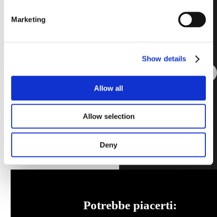
lighter-weight, thinner,
and aesthetically
pleasing walls.
Marketing
Contattaci
Show details
Vedi tutti i
prodotti
Allow all
Allow selection
Deny
Potrebbe piacerti: