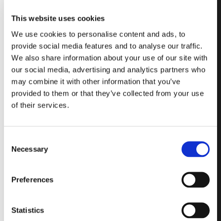
flexibility for
This website uses cookies
projects in
We use cookies to personalise content and ads, to
which
provide social media features and to analyse our traffic.
We also share information about your use of our site with
character,
our social media, advertising and analytics partners who
warmth, and
may combine it with other information that you’ve
provided to them or that they’ve collected from your use
originality are
of their services.
the main
attractions.
Consent
Necessary
Selection
Designed for maximum
Preferences
flexibility, Imperial Size
offers various glass
designs and different
Statistics
thickness to realize