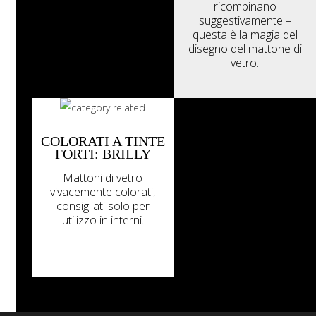
ricombinano
suggestivamente –
questa è la magia del
disegno del mattone di
vetro.
COLORATI A TINTE
FORTI: BRILLY
Mattoni di vetro
vivacemente colorati,
consigliati solo per
utilizzo in interni.