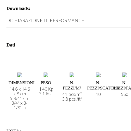
Downloads:
DICHIARAZIONE DI PERFORMANCE
Dati
DIMENSIONI
PESO
N.
N.
N.
PEZZI/M
PEZZI/SCATOLA
PEZZI/P
2
14,6 x 14,6
1,40 Kg
x 8 cm
3.1 lbs.
41 pcs/m²
10
560
5-3/4" x 5-
3.8 pcs./ft²
3/4" x 3-
1/8" in