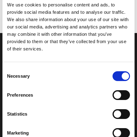
We use cookies to personalise content and ads, to
provide social media features and to analyse our traffic.
We also share information about your use of our site with
our social media, advertising and analytics partners who
may combine it with other information that you’ve
provided to them or that they’ve collected from your use
of their services.
Il vetro effetto ghiacciato regala
Consent
Necessary
Selection
privacy permettendo allo stesso
tempo il passaggio della luce con
Preferences
un tenue tocco di colore.
Statistics
Gioca con la luce naturale in ambienti poco spaziosi come il
bagno per donar loro un po’ di privacy senza renderli cupi.
Marketing
Classic di MyMiniGlass è la soluzione perfetta per box doccia,