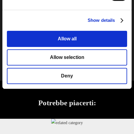
paraschizzi ed isole in cucina, elementi di tendenza o decorativi.
Scegli fra sette sfumature, oppure gioca a combinare modelli
diversi per donare luce a qualsiasi stanza con un tenue colore
Show details
diffuso.
Allow all
Esplora la galleria di MyMiniGlass
Allow selection
Deny
Potrebbe piacerti: