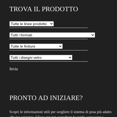
tuo
TROVA IL PRODOTTO
indirizzo
email
per
iscriverti
alla
nostra
newsletter
PRONTO AD INIZIARE?
Scopri le informazioni utili per scegliere il sistema di posa più adatto