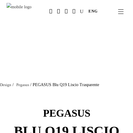
Salta
ENG
al
contenuto
principale
Design
/
Pegasus
/
PEGASUS Blu Q19 Liscio Trasparente
PEGASUS
BLU Q19 LISCIO