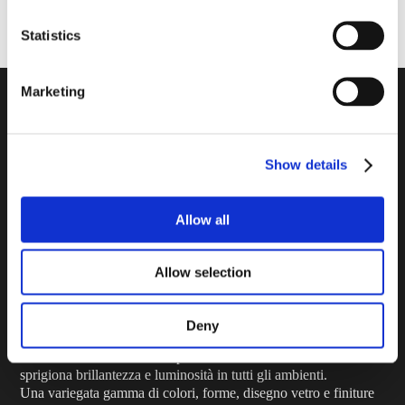
Statistics
Marketing
Show details
Con un disegno in vetro liscio e
ondulato, Pegasus presenta una
Allow all
gamma completa e assortita di
colori, formati e gusti.
Allow selection
Deny
Design in vetro liscio e ondulato con giunti invisibili, che
consentono di ottenere una parete continua a “tutto vetro” che
sprigiona brillantezza e luminosità in tutti gli ambienti.
Una variegata gamma di colori, forme, disegno vetro e finiture