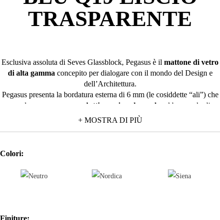
TRASPARENTE
Esclusiva assoluta di Seves Glassblock, Pegasus è il
mattone di vetro
di alta gamma
concepito per dialogare con il mondo del Design e
dell’Architettura.
Pegasus presenta la bordatura esterna di 6 mm (le cosiddette “ali”) che
nasce da un
processo produttivo unico al mondo
ed ha una duplice
funzione strutturale di:
+ MOSTRA DI PIÙ
ridurre la
fuga a soli 2 mm
, con l’ effetto finale di eliminazione
della percezione ottica del giunto;
Colori:
ospitare in modo invisibile nell’intercapedine tra i mattoni gli
elementi portanti. Il risultato è una parete
continua “a tutto vetro”,
che immette negli ambienti nuova luminosità e leggerezza.
Pegasus è una collezione completa con una
gamma variegata
in
termini di colori, formati, disegni vetro e finiture per ogni esigenza e
gusto estetico.
Finiture: