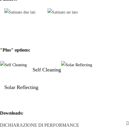
Ideale sia per
interni che per esterni
, per chi ama arredare con
creatività e stile, con Pegasus luce e vetro divengono protagonisti dello
spazio.
Dalla classica versione
neutra
, ad una ricca gamma cromatica di
3
tinte pastello
, Pegasus permette di creare
pareti variopinte
a seconda
del gusto e dell’effetto desiderato.
Il
disegno vetro liscio
consente un
passaggio totale della luce
senza
"Plus" options:
alterarne la direzione, e mantenendo le forme nella loro integrità.
Trasparenza assoluta
ed esaltazione della luce aggiungono luminosità
agli ambienti rendendoli più leggeri e confortevoli.
Self Cleaning
Solar Reflecting
Downloads:
DICHIARAZIONE DI PERFORMANCE